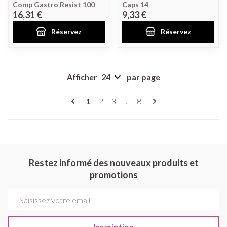
Comp Gastro Resist 100
Caps 14
16,31 €
9,33 €
Réservez
Réservez
Afficher
par page
Pages
Vous lisez actuellement la page
Page
Page
Page
1
2
3
...
8
Restez informé des nouveaux produits et
promotions
Adresse mail
Inscription