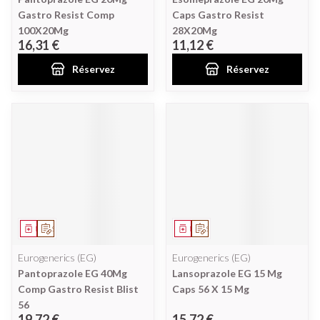
Gastro Resist Comp
Caps Gastro Resist
100X20Mg
28X20Mg
16,31 €
11,12 €
Réservez
Réservez
Médicament
Sur prescription
Médicament
Sur prescription
Eurogenerics (EG)
Eurogenerics (EG)
Pantoprazole EG 40Mg
Lansoprazole EG 15 Mg
Comp Gastro Resist Blist
Caps 56 X 15 Mg
56
19,72 €
15,72 €