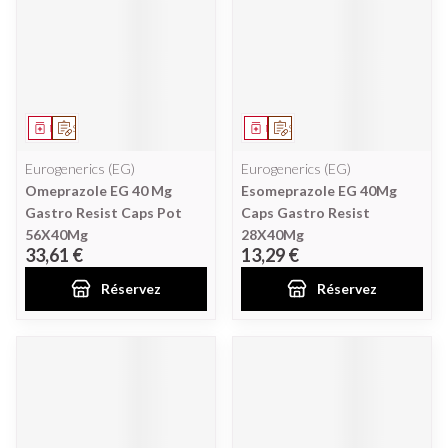
Médicament
Sur prescription
Médicament
Sur prescription
Eurogenerics (EG)
Eurogenerics (EG)
Omeprazole EG 40 Mg
Esomeprazole EG 40Mg
Gastro Resist Caps Pot
Caps Gastro Resist
56X40Mg
28X40Mg
33,61 €
13,29 €
Réservez
Réservez