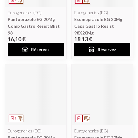
Médicament
Sur prescription
Médicament
Sur prescription
Eurogenerics (EG)
Eurogenerics (EG)
Pantoprazole EG 20Mg
Esomeprazole EG 20Mg
Comp Gastro Resist Blist
Caps Gastro Resist
98
98X20Mg
16,10 €
18,13 €
Réservez
Réservez
Médicament
Sur prescription
Médicament
Sur prescription
Eurogenerics (EG)
Eurogenerics (EG)
Pantoprazole EG 20Mg
Esomeprazole EG 20Mg