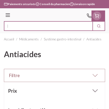
Aller au contenu
Paiements sécurisés
Conseil du pharmacien
Livraison rapide
Menu
Cherc
Rechercher
Accueil
/
Médicaments
/
Système gastro-intestinal
/
Antiacides
Antiacides
Filtre
Passer à la liste des produits
Prix
filter