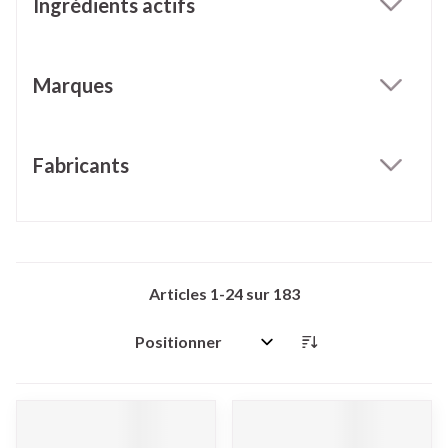
Ingrédients actifs
filter
Marques
filter
Fabricants
filter
Articles
1
-
24
sur
183
Trier par: