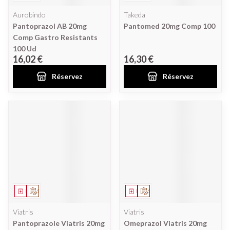
Aurobindo
Takeda
Pantoprazol AB 20mg
Pantomed 20mg Comp 100
Comp Gastro Resistants
100 Ud
16,02 €
16,30 €
Réservez
Réservez
Médicament
Sur prescription
Médicament
Sur prescription
Viatris
Viatris
Pantoprazole Viatris 20mg
Omeprazol Viatris 20mg