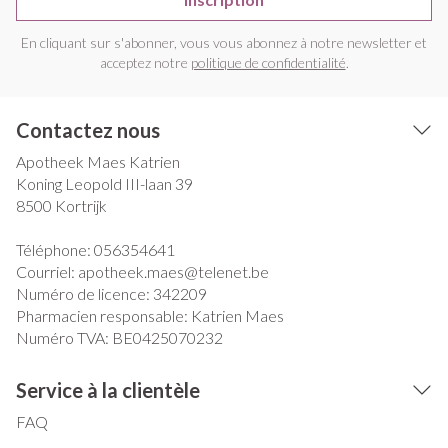
En cliquant sur s'abonner, vous vous abonnez à notre newsletter et
acceptez notre
politique de confidentialité
.
Contactez nous
Apotheek Maes Katrien
Koning Leopold III-laan 39
8500
Kortrijk
Téléphone:
056354641
Courriel:
apotheek.maes@
telenet.be
Numéro de licence:
342209
Pharmacien responsable:
Katrien Maes
Numéro TVA:
BE0425070232
Service à la clientèle
FAQ