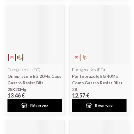
Médicament
Sur prescription
Médicament
Sur prescription
Eurogenerics (EG)
Eurogenerics (EG)
Omeprazole EG 20Mg Caps
Pantoprazole EG 40Mg
Gastro Resist Blis
Comp Gastro Resist Blist
28X20Mg
28
13,46 €
12,57 €
Réservez
Réservez