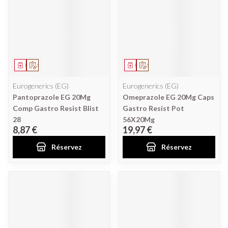
Médicament
Sur prescription
Médicament
Sur prescription
Eurogenerics (EG)
Eurogenerics (EG)
Pantoprazole EG 20Mg
Omeprazole EG 20Mg Caps
Comp Gastro Resist Blist
Gastro Resist Pot
28
56X20Mg
8,87 €
19,97 €
Réservez
Réservez