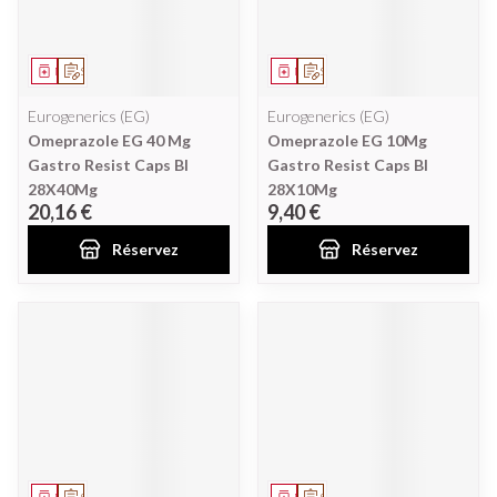
Médicament
Sur prescription
Médicament
Sur prescription
Eurogenerics (EG)
Eurogenerics (EG)
Omeprazole EG 40 Mg
Omeprazole EG 10Mg
Gastro Resist Caps Bl
Gastro Resist Caps Bl
28X40Mg
28X10Mg
20,16 €
9,40 €
Réservez
Réservez