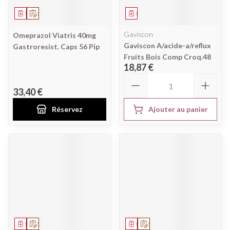
Médicament
Sur prescription
Médicament
Gaviscon
Omeprazol Viatris 40mg
Gaviscon A/acide-a/reflux
Gastroresist. Caps 56 Pip
Fruits Bois Comp Croq.48
18,87 €
Quantité
33,40 €
Réservez
Ajouter au panier
Médicament
Sur prescription
Médicament
Sur prescription