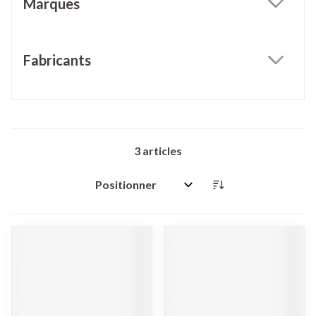
Marques
filter
Fabricants
filter
3
articles
Trier par: