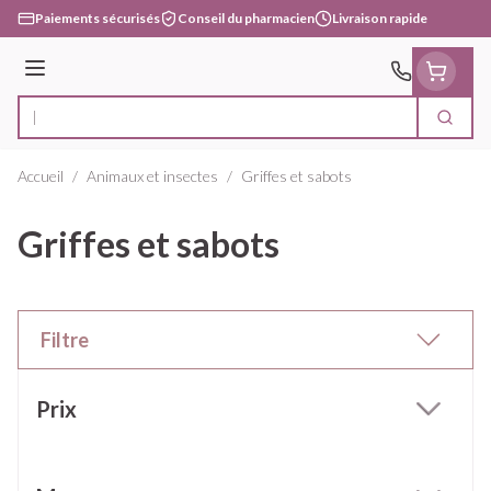
Aller au contenu
Paiements sécurisés
Conseil du pharmacien
Livraison rapide
Menu
Cherc
Rechercher
Accueil
/
Animaux et insectes
/
Griffes et sabots
Griffes et sabots
Filtre
Passer à la liste des produits
Prix
filter