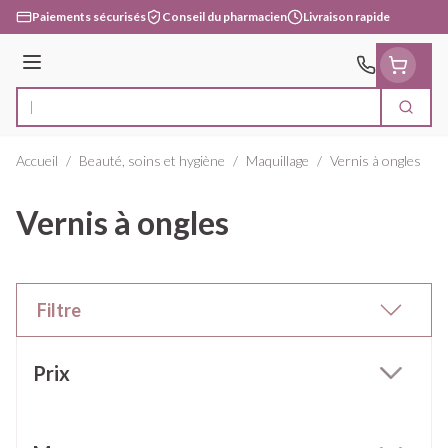
Aller au contenu
Paiements sécurisés
Conseil du pharmacien
Livraison rapide
Menu
Cherc
Rechercher
Accueil
/
Beauté, soins et hygiène
/
Maquillage
/
Vernis à ongles
Vernis à ongles
Filtre
Passer à la liste des produits
Prix
filter