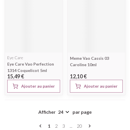
Eye Care
Meme Vao Cassis 03
Eye Care Vao Perfection
Caroline 10ml
1314 Coquelicot 5ml
15,49 €
12,10 €
Ajouter au panier
Ajouter au panier
Afficher
par page
Pages
Vous lisez actuellement la page
Page
Page
Page
1
2
3
...
20