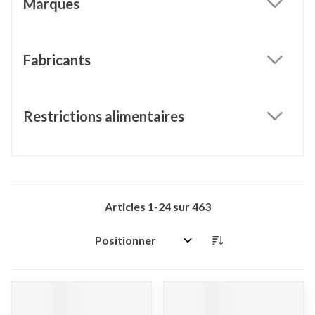
Marques
filter
Fabricants
filter
Restrictions alimentaires
filter
Articles
1
-
24
sur
463
Trier par: