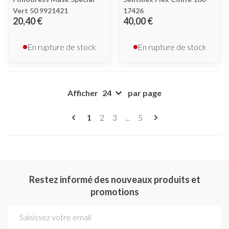
Vert 50 9921421
17426
20,40 €
40,00 €
En rupture de stock
En rupture de stock
Afficher
par page
Pages
Vous lisez actuellement la page
Page
Page
Page
1
2
3
...
5
Restez informé des nouveaux produits et
promotions
Adresse mail