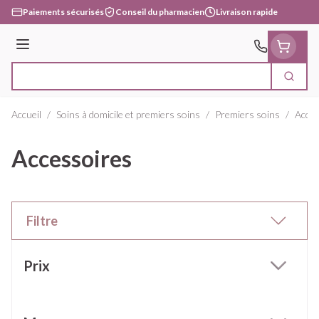
Aller au contenu
Paiements sécurisés
Conseil du pharmacien
Livraison rapide
Menu
Cherc
Rechercher
Accueil
/
Soins à domicile et premiers soins
/
Premiers soins
/
Acces
Accessoires
Filtre
Passer à la liste des produits
Prix
filter