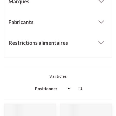
Marques
filter
Fabricants
filter
Restrictions alimentaires
filter
3
articles
Trier par: