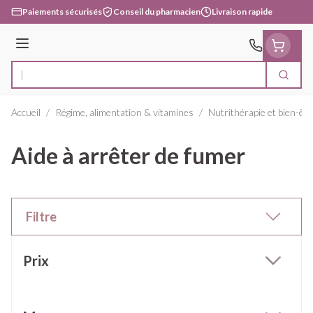
Aller au contenu
Paiements sécurisés
Conseil du pharmacien
Livraison rapide
Menu
Cherc
Rechercher
Accueil
/
Régime, alimentation & vitamines
/
Nutrithérapie et bien-êtr
Aide à arrêter de fumer
Filtre
Passer à la liste des produits
Prix
filter