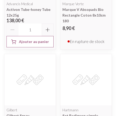
Advancis Medical
Marque Verte
Activon Tube-honey Tube
Marque V Absopads Bio
12x25g
Rectangle Coton 8x10cm
138,00 €
180
Quantité
8,90 €
En rupture de stock
Ajouter au panier
Gilbert
Hartmann
Gilbert Spray
Set Badigeon-simple