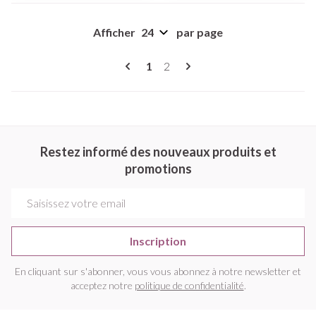
Afficher
par page
Pages
Vous lisez actuellement la page
Page
1
2
Restez informé des nouveaux produits et
promotions
Adresse mail
Inscription
En cliquant sur s'abonner, vous vous abonnez à notre newsletter et
acceptez notre
politique de confidentialité
.