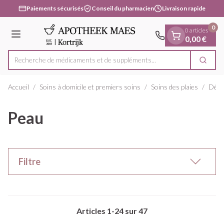
Diapositive 1 de 1
Aller au contenu
Paiements sécurisés
Conseil du pharmacien
Livraison rapide
0
0 articles
Menu
0,00 €
Recherche de médicaments et de su
Cherc
Rechercher
Accueil
/
Soins à domicile et premiers soins
/
Soins des plaies
/
Désin
Peau
Filtre
Articles
1
-
24
sur
47