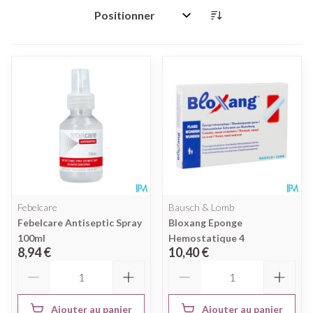
Trier par:
Febelcare
Bausch & Lomb
Febelcare Antiseptic Spray
Bloxang Eponge
100ml
Hemostatique 4
8,94 €
10,40 €
Quantité
Quantité
Ajouter au panier
Ajouter au panier