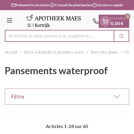
Diapositive 1 de 1
Aller au contenu
Paiements sécurisés
Conseil du pharmacien
Livraison rapide
0
0 articles
Menu
0,00 €
Recherche de médicaments et de
Cherc
Rechercher
Accueil
/
Soins à domicile et premiers soins
/
Soins des plaies
/
Fixat
Pansements waterproof
Filtre
Articles
1
-
24
sur
65