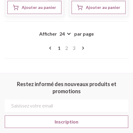
Ajouter au panier
Ajouter au panier
Afficher
par page
Pages
Vous lisez actuellement la page
Page
Page
1
2
3
Restez informé des nouveaux produits et
promotions
Adresse mail
Inscription