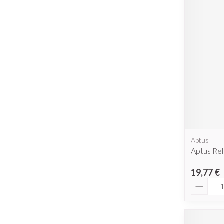
Piluliers et ac
Cheveux
Soins du visag
Taches de pigme
Peau sensible - p
Peau mixte
Peau terne
Afficher plus
Aptus
Aptus Re
19,77 €
Quantit
Ronflement