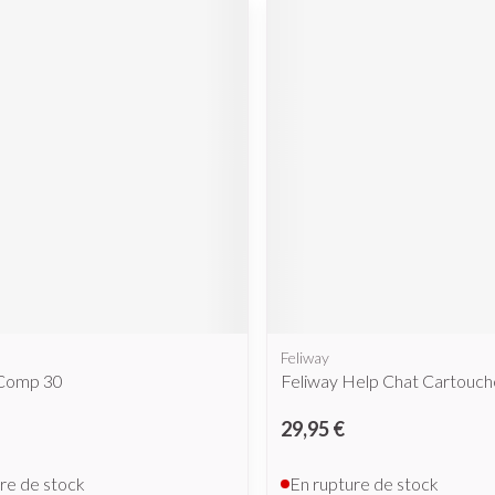
Feliway
Comp 30
Feliway Help Chat Cartouch
29,95 €
re de stock
En rupture de stock