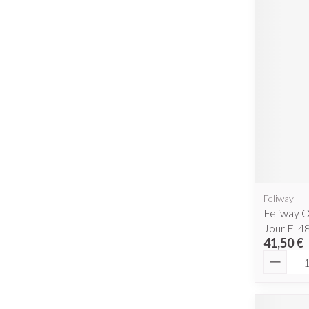
Feliway
Feliway O
Jour Fl 4
41,50 €
Quantit