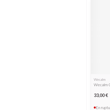
Wecalm
Wecalm 
33,00 €
En ruptu