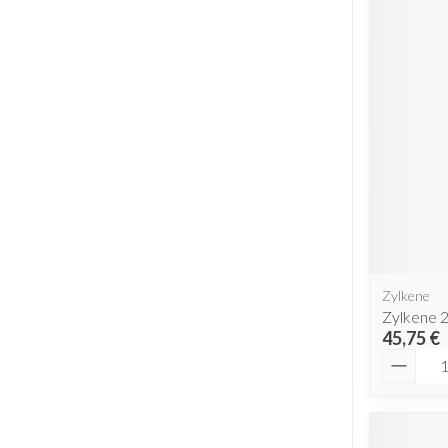
Zylkene
Zylkene 
45,75 €
Quantit