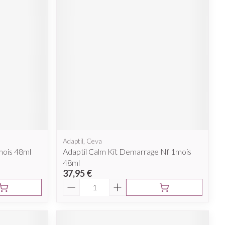
Afficher plus
nti-insectes
Senteur
Adaptil, Ceva
mois 48ml
Adaptil Calm Kit Demarrage Nf 1mois
48ml
37,95 €
Quantité
CBD