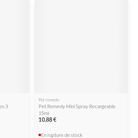
Pet remedy
es 3
Pet Remedy Mini Spray Recargeable
15ml
10,88 €
En rupture de stock