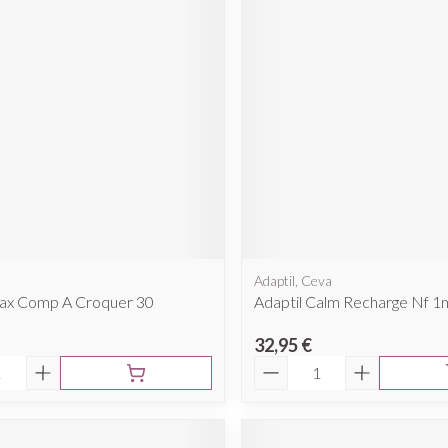
cessoires
Masques chirurgique
e
Compléments
Répulsifs a
nutritionnels
ntation
eau irritée
Adaptil, Ceva
lax Comp A Croquer 30
Adaptil Calm Recharge Nf 1
32,95 €
é
Quantité
Autobronzants
Rasage