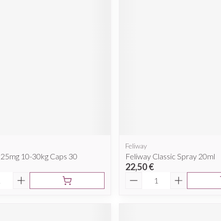
Feliway
225mg 10-30kg Caps 30
Feliway Classic Spray 20ml
22,50 €
é
Quantité