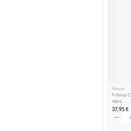
Feliway
Feliway 
48ml
37,95 €
Quantit