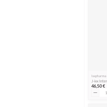
Ixxpharma
J-ixx Int
46,50 €
Quantit