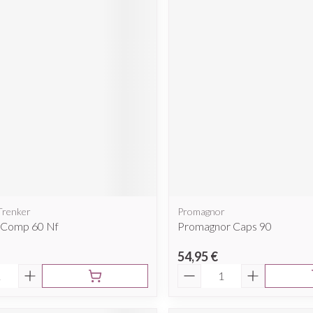
 Trenker
Promagnor
l Comp 60 Nf
Promagnor Caps 90
54,95 €
é
Quantité