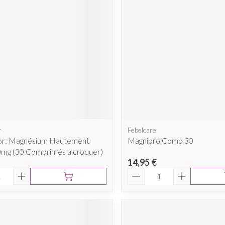
cessoires
Masques chirurgique
e
Compléments
Répulsifs a
nutritionnels
ntation
eau irritée
r
Febelcare
r: Magnésium Hautement
Magnipro Comp 30
mg (30 Comprimés à croquer)
14,95 €
é
Quantité
Autobronzants
Rasage