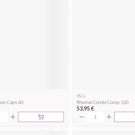
P&G
ense Caps 60
Rhumal Combi Comp 120
53,95 €
é
Quantité