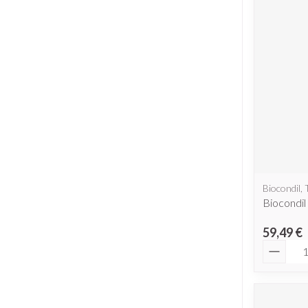
Biocondil,
Biocondi
59,49 €
Quantit