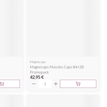
Afficher plus
nti-insectes
Senteur
Magnecaps
Magnecaps Muscles Caps 84+28
Promopack
42,95 €
Quantité
CBD