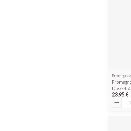
Piluliers et ac
Cheveux
Soins du visag
Taches de pigme
Peau sensible - p
Peau mixte
Peau terne
Promagno
Promagno
Afficher plus
Dosé 450
23,95 €
Quantit
Ronflement