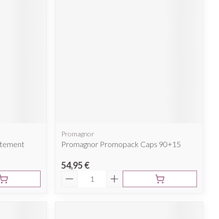
Promagnor
utement
Promagnor Promopack Caps 90+15
54,95 €
Quantité