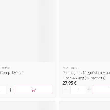
 Trenker
Promagnor
l Comp 180 Nf
Promagnor: Magnésium Ha
Dosé 450mg (30 sachets)
27,95 €
é
Quantité