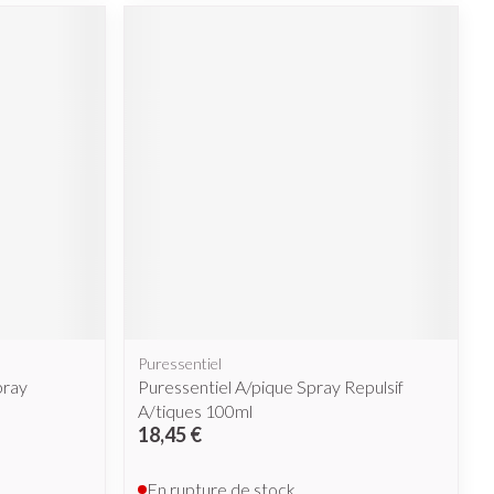
Puressentiel
pray
Puressentiel A/pique Spray Repulsif
A/tiques 100ml
18,45 €
En rupture de stock