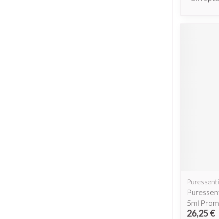
Puressenti
Puressent
5ml Pro
26,25 €