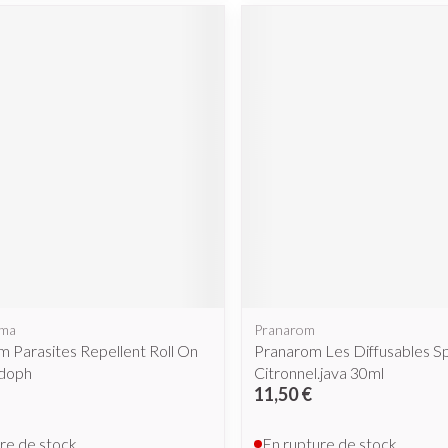
rma
Pranarom
 Parasites Repellent Roll On
Pranarom Les Diffusables S
doph
Citronnel.java 30ml
11,50 €
re de stock
En rupture de stock