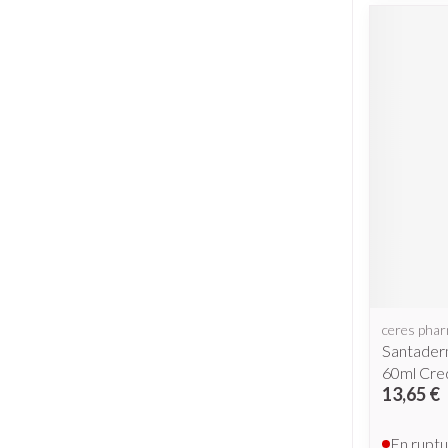
ceres pha
Santaderm
60ml Cre
13,65 €
En ruptu