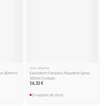
Afficher plus
nti-insectes
Senteur
ceres pharma
ebe 60ml+cr
Santaderm Parasites Repellent Spray
100ml Credoph.
16,32 €
CBD
En rupture de stock