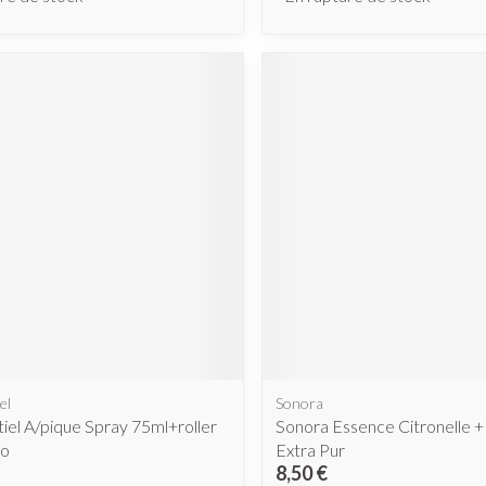
el
Sonora
iel A/pique Spray 75ml+roller
Sonora Essence Citronelle +
mo
Extra Pur
8,50 €