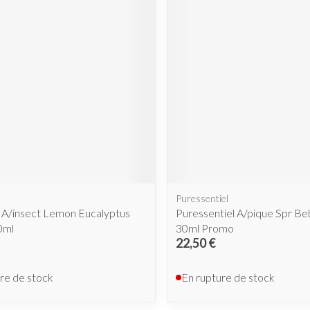
cessoires
Masques chirurgique
e
Compléments
Répulsifs a
nutritionnels
ntation
eau irritée
Puressentiel
 A/insect Lemon Eucalyptus
Puressentiel A/pique Spr B
0ml
30ml Promo
22,50 €
Autobronzants
Rasage
re de stock
En rupture de stock