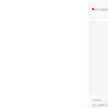
En ruptu
Edialux
ELIZAN 