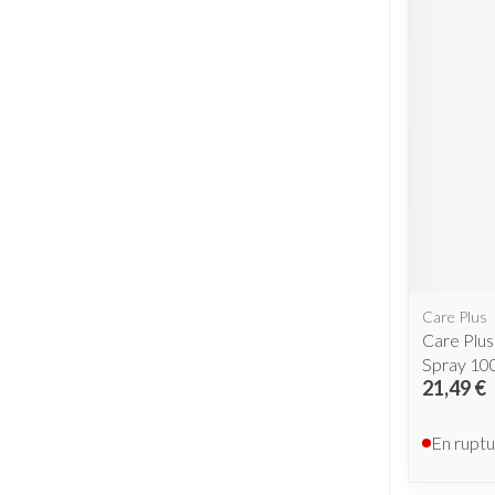
Piluliers et ac
Cheveux
Soins du visag
Taches de pigme
Peau sensible - p
Peau mixte
Peau terne
Afficher plus
Care Plus
Care Plus
Spray 10
21,49 €
Ronflement
En ruptu