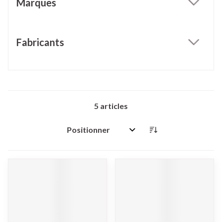
Marques
filter
Fabricants
filter
5
articles
Trier par: