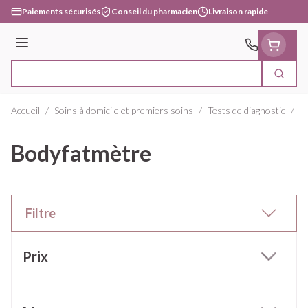
Aller au contenu
Paiements sécurisés
Conseil du pharmacien
Livraison rapide
Menu
Cherc
Rechercher
Accueil
/
Soins à domicile et premiers soins
/
Tests de diagnostic
/
B
Bodyfatmètre
Filtre
Passer à la liste des produits
Prix
filter