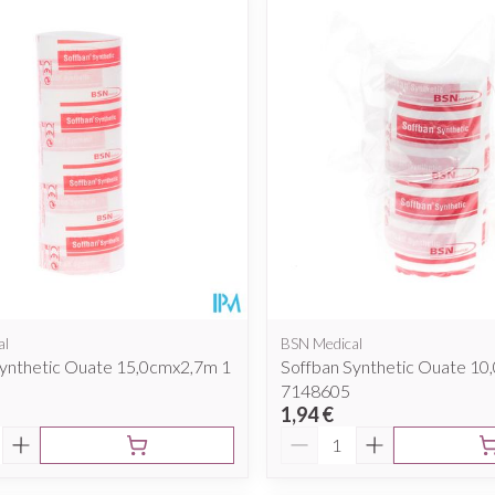
Massage
Ombres à paupières
Minceur
Homeopath
Afficher plus
Afficher plus
cessoires
Masques chirurgique
e
Compléments
Répulsifs a
nutritionnels
ntation
eau irritée
al
BSN Medical
Synthetic Ouate 15,0cmx2,7m 1
Soffban Synthetic Ouate 10
7148605
1,94 €
é
Quantité
Autobronzants
Rasage