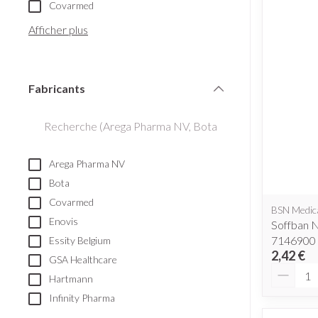
appareils aéroso
Pieds et jambe
Covarmed
Tablettes
Accessoires aér
Afficher plus
Pieds secs, callo
Crème, gel et sp
crevasses
Oxygène
Ampoules
Fabricants
Callosités
Système respir
filter
Cors
Afficher plus
Muscles et arti
Arega Pharma NV
Aiguilles et se
Bota
Covarmed
Seringues
Spécifiquement
BSN Medic
Infections
hommes
Enovis
Soffban 
Solution injectab
7146900
Essity Belgium
Soins du corps
Aiguilles
2,42 €
GSA Healthcare
Quantit
Déodorants
Aiguilles stylo
Hartmann
Poux
Soins du visage
Infinity Pharma
Afficher plus