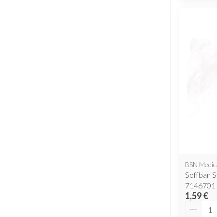
BSN Medic
Soffban 
7146701
1,59 €
Quantit