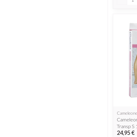
Cameleon
Cameleon
Transp S 
24,95 €