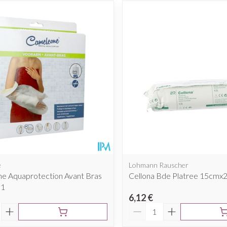
e
Lohmann Rauscher
e Aquaprotection Avant Bras
Cellona Bde Platree 15cmx
 1
6,12 €
é
Quantité