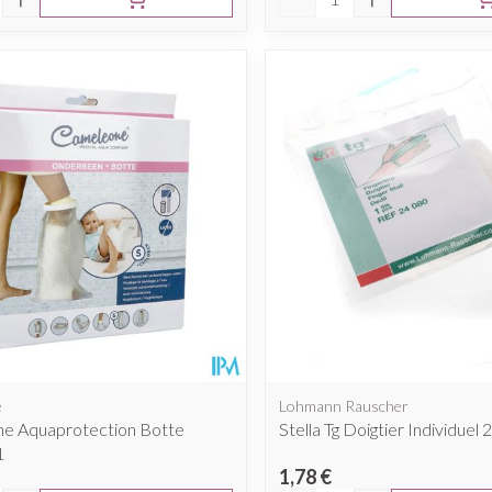
e
Lohmann Rauscher
e Aquaprotection Botte
Stella Tg Doigtier Individuel
1
1,78 €