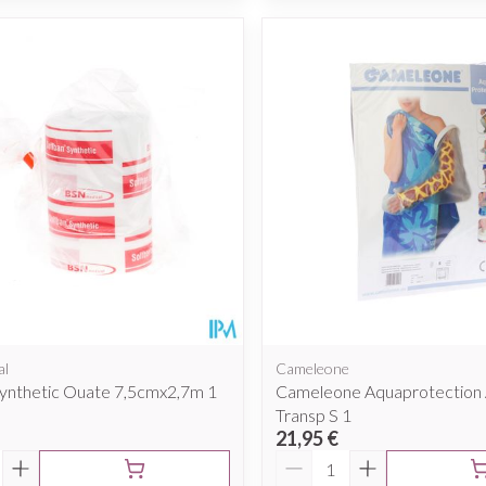
al
Cameleone
Synthetic Ouate 7,5cmx2,7m 1
Cameleone Aquaprotection 
Transp S 1
21,95 €
é
Quantité