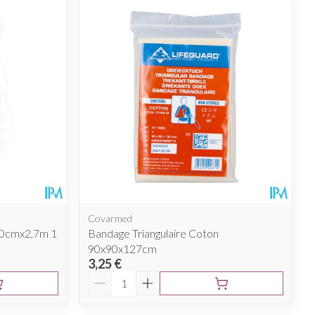
ie
Médications diverses
Yeux
Afficher plus
nti-insectes
Senteur
Covarmed
,0cmx2,7m 1
Bandage Triangulaire Coton
90x90x127cm
3,25 €
Quantité
CBD