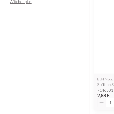
Afficher plus
Diagnostiques
Piluliers et ac
Cheveux
Soins du visag
Taches de pigme
Peau sensible - p
Peau mixte
Peau terne
BSN Medic
Afficher plus
Soffban 
7146501
2,88 €
Quantit
Ronflement