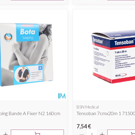
BSN Medical
ping Bande A Fixer N2 160cm
Tensoban 7cmx20m 1 7150
7,54 €
é
Quantité