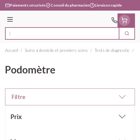
Aller au contenu
Paiements sécurisés
Conseil du pharmacien
Livraison rapide
Menu
Cherc
Rechercher
Accueil
/
Soins à domicile et premiers soins
/
Tests de diagnostic
/
P
Podomètre
Filtre
Passer à la liste des produits
Prix
filter