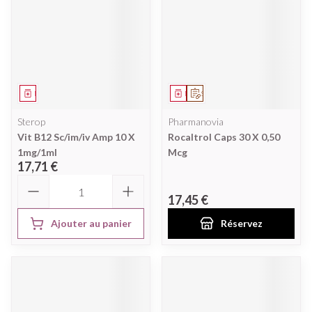
Médicament
Médicament
Sur prescription
Sterop
Pharmanovia
Vit B12 Sc/im/iv Amp 10 X
Rocaltrol Caps 30 X 0,50
1mg/1ml
Mcg
17,71 €
Quantité
17,45 €
Ajouter au panier
Réservez