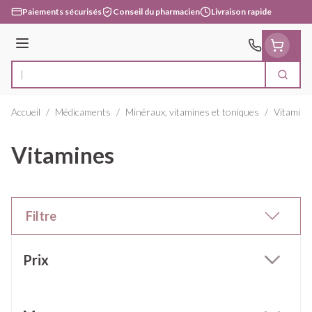
Aller au contenu
Paiements sécurisés
Conseil du pharmacien
Livraison rapide
Menu
Cherc
Rechercher
Accueil
/
Médicaments
/
Minéraux, vitamines et toniques
/
Vitamine
Vitamines
Filtre
Passer à la liste des produits
Prix
filter