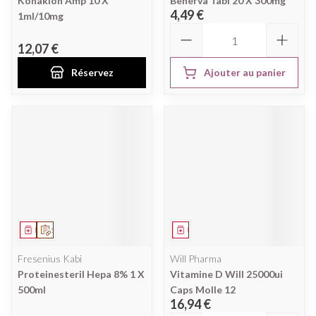
Konakion Amp 10 X
Benerva Tabl 20 X 300mg
4,49 €
1ml/10mg
Quantité
12,07 €
Réservez
Ajouter au panier
Médicament
Sur prescription
Médicament
Fresenius Kabi
Will Pharma
Proteinesteril Hepa 8% 1 X
Vitamine D Will 25000ui
500ml
Caps Molle 12
16,94 €