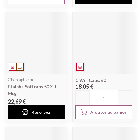
Médicament
Sur prescription
Médicament
Cheplapharm
C Will Caps. 60
18,05 €
Etalpha Softcaps 50 X 1
Quantité
Mcg
22,69 €
Réservez
Ajouter au panier