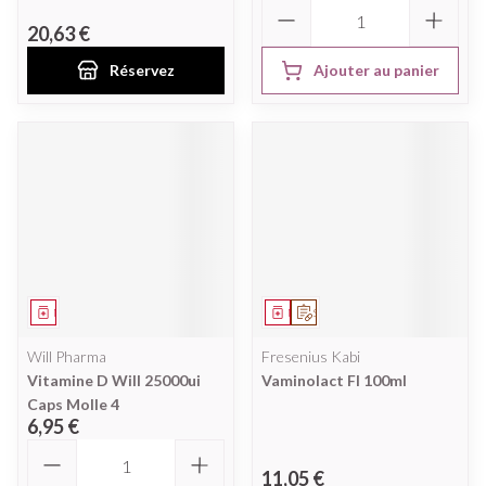
Quantité
20,63 €
Réservez
Ajouter au panier
Médicament
Médicament
Sur prescription
Will Pharma
Fresenius Kabi
Vitamine D Will 25000ui
Vaminolact Fl 100ml
Caps Molle 4
6,95 €
Quantité
11,05 €