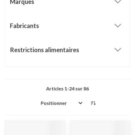
Marques
filter
Fabricants
filter
Restrictions alimentaires
filter
Articles
1
-
24
sur
86
Trier par: