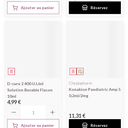
Ajouter au panier
Réservez
Médicament
Médicament
Sur prescription
Cheplapharm
D-cure 2 400 U.I./ml
Konakion Paediatric Amp 5
Solution Buvable Flacon
0,2ml/2mg
10ml
4,99 €
Quantité
11,31 €
Ajouter au panier
Réservez