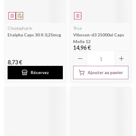
Médicament
Sur prescription
Médicament
Cheplapharm
Teva
Etalpha Caps 30 X 0,25mcg
Vibosun-d3 25000ui Caps
Molle 12
14,96 €
Quantité
8,73 €
Réservez
Ajouter au panier