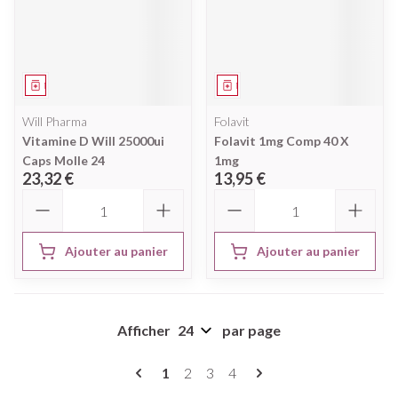
Médicament
Médicament
Will Pharma
Folavit
Vitamine D Will 25000ui
Folavit 1mg Comp 40 X
Caps Molle 24
1mg
23,32 €
13,95 €
Quantité
Quantité
Ajouter au panier
Ajouter au panier
Afficher
par page
Pages
Vous lisez actuellement la page
Page
Page
Page
1
2
3
4