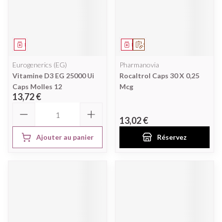
Médicament
Médicament
Sur prescription
Eurogenerics (EG)
Pharmanovia
Vitamine D3 EG 25000 Ui
Rocaltrol Caps 30 X 0,25
Caps Molles 12
Mcg
13,72 €
Quantité
13,02 €
Ajouter au panier
Réservez