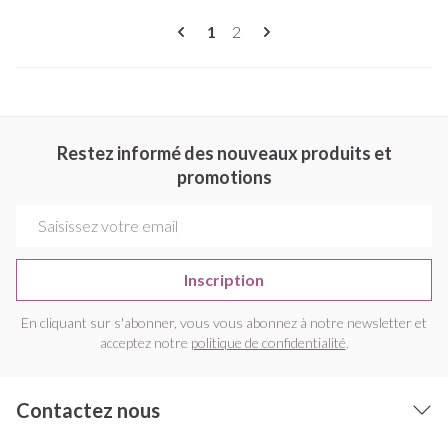
Pages
Vous lisez actuellement la page
Page
1
2
Restez informé des nouveaux produits et
promotions
Adresse mail
Inscription
En cliquant sur s'abonner, vous vous abonnez à notre newsletter et
acceptez notre
politique de confidentialité
.
Contactez nous