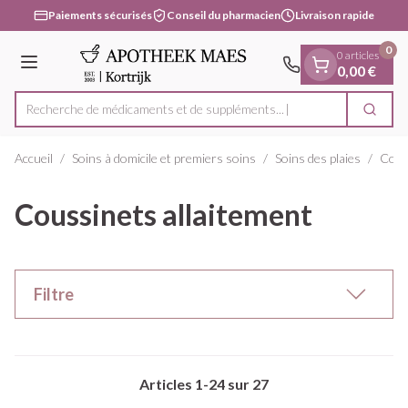
Diapositive 1 de 1
Aller au contenu
Paiements sécurisés
Conseil du pharmacien
Livraison rapide
0
0 articles
Menu
0,00 €
Recherche de médicaments et
Cherc
Rechercher
Accueil
/
Soins à domicile et premiers soins
/
Soins des plaies
/
Comp
Coussinets allaitement
Filtre
Articles
1
-
24
sur
27