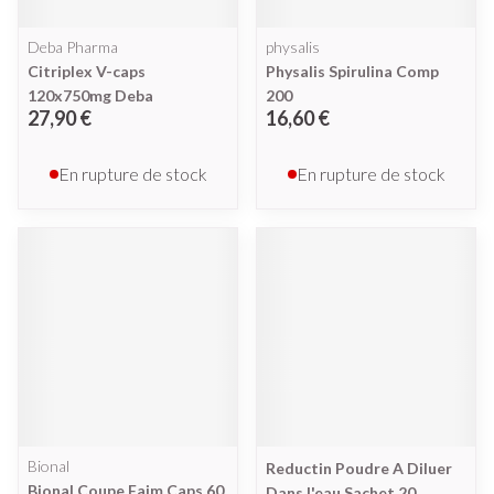
Deba Pharma
physalis
Citriplex V-caps
Physalis Spirulina Comp
120x750mg Deba
200
27,90 €
16,60 €
En rupture de stock
En rupture de stock
Bional
Reductin Poudre A Diluer
Bional Coupe Faim Caps 60
Dans l'eau Sachet 20