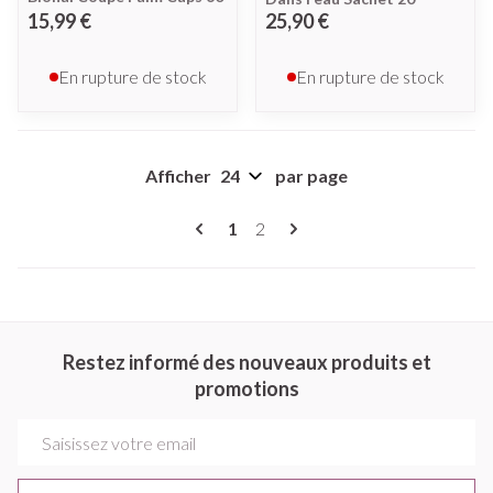
15,99 €
25,90 €
En rupture de stock
En rupture de stock
Afficher
par page
Pages
Vous lisez actuellement la page
Page
1
2
Restez informé des nouveaux produits et
promotions
Adresse mail