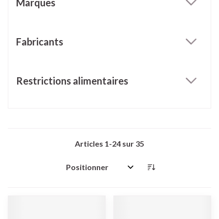
Marques
filter
Fabricants
filter
Restrictions alimentaires
filter
Articles
1
-
24
sur
35
Trier par: