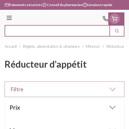
Aller au contenu
Paiements sécurisés
Conseil du pharmacien
Livraison rapide
Menu
Cherc
Rechercher
Accueil
/
Régime, alimentation & vitamines
/
Minceur
/
Réducteur d'
Réducteur d'appétit
Filtre
Passer à la liste des produits
Prix
filter