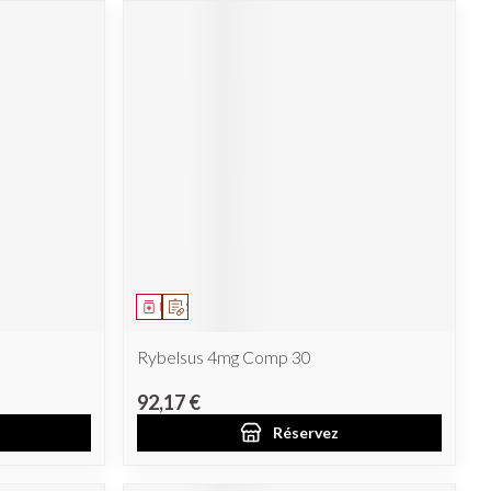
Médicament
Sur prescription
Rybelsus 4mg Comp 30
92,17 €
Réservez