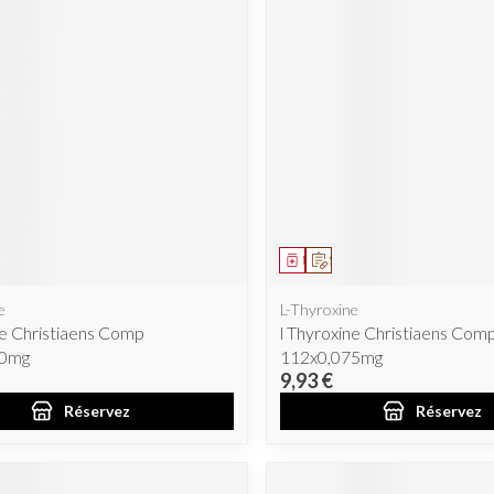
cessoires
Masques chirurgique
e
Compléments
Répulsifs a
nutritionnels
ntation
eau irritée
ent
prescription
Médicament
Sur prescription
e
L-Thyroxine
ne Christiaens Comp
l Thyroxine Christiaens Com
00mg
112x0,075mg
9,93 €
Autobronzants
Rasage
Réservez
Réservez