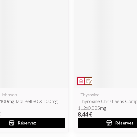
ent
prescription
Médicament
Sur prescription
 Johnson
L-Thyroxine
100mg Tabl Pell 90 X 100mg
l Thyroxine Christiaens Com
112x0,025mg
€
8,44 €
Réservez
Réservez