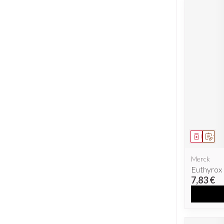
Médicam
Sur 
Merck
Euthyrox
7,83 €