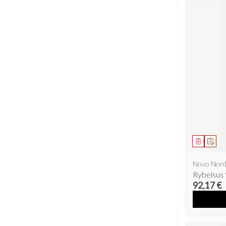
Médicam
Sur 
Novo Nord
Rybelsus
92,17 €