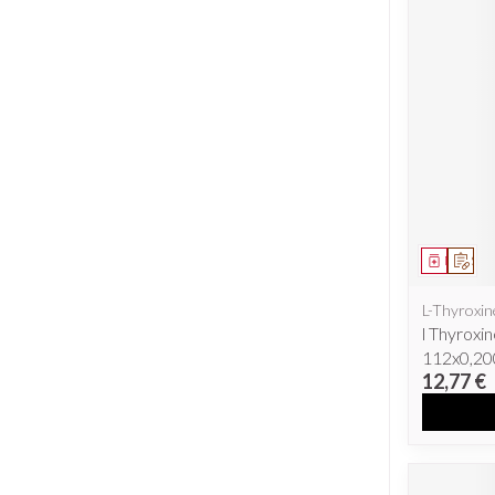
Piluliers et ac
Cheveux
Soins du visag
Taches de pigme
Peau sensible - p
Peau mixte
Médicam
Sur 
Peau terne
Afficher plus
L-Thyroxin
l Thyroxi
112x0,2
12,77 €
Ronflement