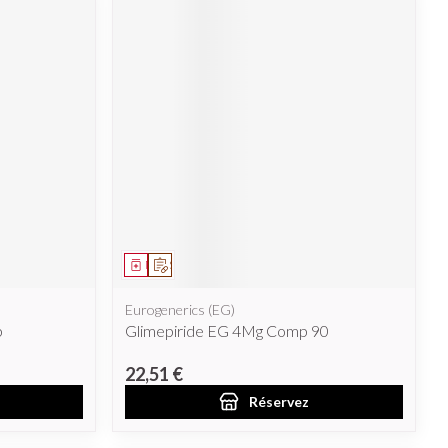
Médicament
Sur prescription
Eurogenerics (EG)
p
Glimepiride EG 4Mg Comp 90
22,51 €
Réservez