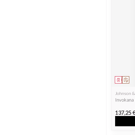
Médicam
Sur 
Johnson &
Invokana 
137,25 