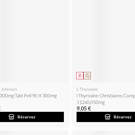
ent
prescription
Médicament
Sur prescription
 Johnson
L-Thyroxine
300mg Tabl Pell 90 X 300mg
l Thyroxine Christiaens Com
112x0,050mg
€
9,05 €
Réservez
Réservez