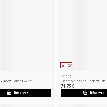
ent
prescription
Médicament
Sur prescription
Ferring
 50mcg Comp 84 Nf
Desmopressine Ferring Tabl
71,75 €
Réservez
Réservez