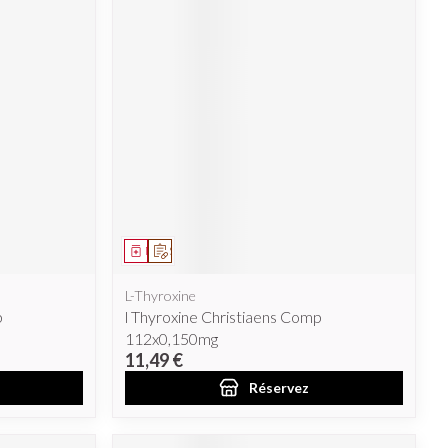
Médicament
Sur prescription
L-Thyroxine
p
l Thyroxine Christiaens Comp
112x0,150mg
11,49 €
Réservez