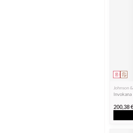
Médicam
Sur 
Johnson &
Invokana 
200,38 