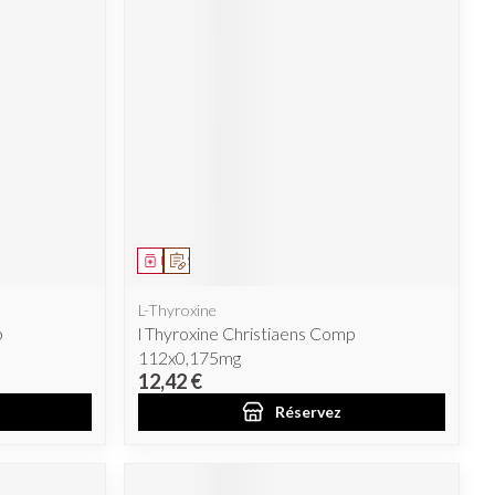
Afficher plus
nti-insectes
Senteur
Médicament
Sur prescription
L-Thyroxine
p
l Thyroxine Christiaens Comp
112x0,175mg
12,42 €
CBD
Réservez