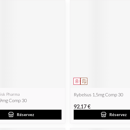
ent
prescription
Médicament
Sur prescription
isk Pharma
Rybelsus 1,5mg Comp 30
 9mg Comp 30
92,17 €
Réservez
Réservez