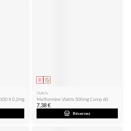
Médicament
Sur prescription
Viatris
 100 X 0,2mg
Metformine Viatris 500mg Comp 60
7,38 €
Réservez