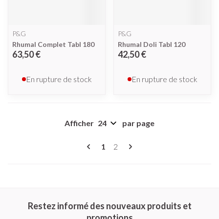
P&G
P&G
Rhumal Complet Tabl 180
Rhumal Doli Tabl 120
63,50 €
42,50 €
En rupture de stock
En rupture de stock
Afficher
par page
Pages
Vous lisez actuellement la page
Page
1
2
Restez informé des nouveaux produits et
promotions