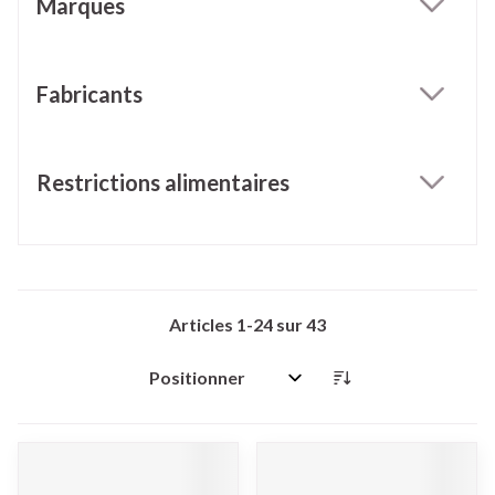
Marques
filter
Fabricants
filter
Restrictions alimentaires
filter
Articles
1
-
24
sur
43
Trier par: