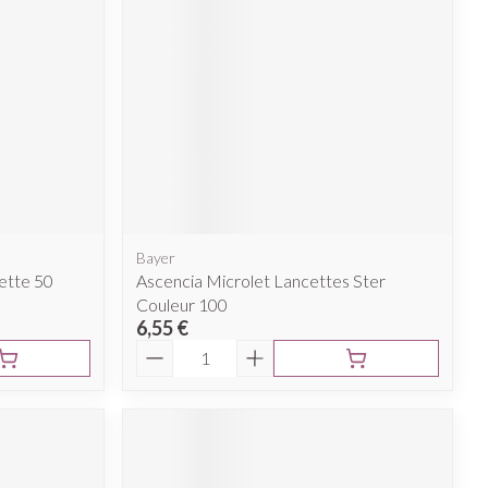
Afficher plus
nti-insectes
Senteur
Bayer
ette 50
Ascencia Microlet Lancettes Ster
Couleur 100
6,55 €
Quantité
CBD