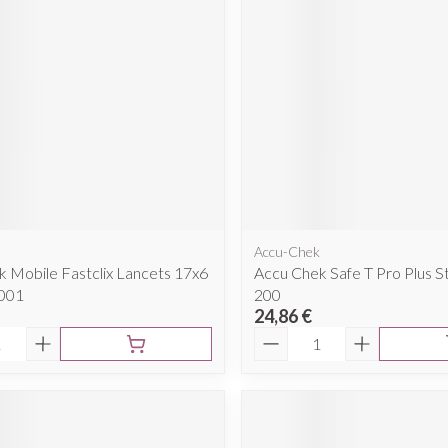
Accu-Chek
 Mobile Fastclix Lancets 17x6
Accu Chek Safe T Pro Plus St
001
200
24,86 €
é
Quantité