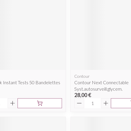
Contour
 Instant Tests 50 Bandelettes
Contour Next Connectable
Syst.autosurveill.glycem.
28,00 €
é
Quantité