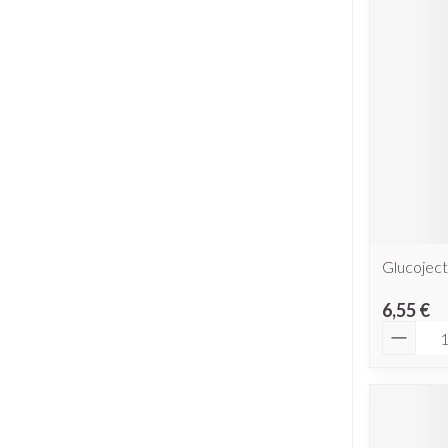
Glucoject
6,55 €
Quantit