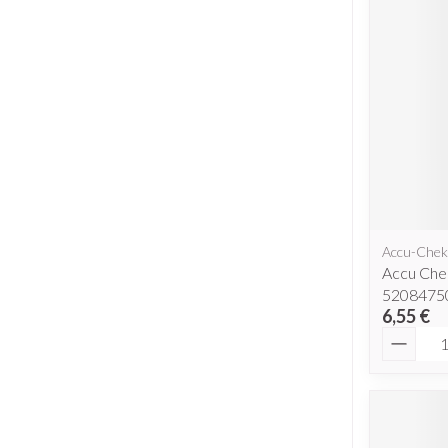
Accu-Chek
Accu Chek
5208475
6,55 €
Quantit