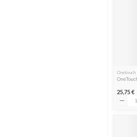
Piluliers et ac
Cheveux
Soins du visag
Taches de pigme
Peau sensible - p
Peau mixte
Onetouch
Peau terne
OneTouch
Afficher plus
25,75 €
Quantit
Ronflement