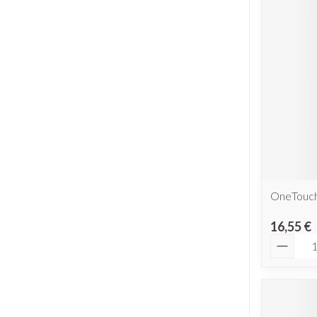
OneTouch 
16,55 €
Quantit