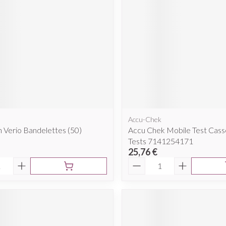
cessoires
Masques chirurgique
e
Compléments
Répulsifs a
nutritionnels
ntation
eau irritée
Accu-Chek
 Verio Bandelettes (50)
Accu Chek Mobile Test Cass
Tests 7141254171
25,76 €
é
Quantité
Autobronzants
Rasage