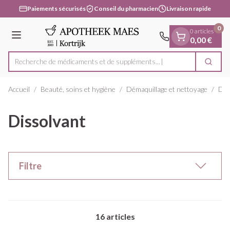
Diapositive 1 de 1
Aller au contenu
Paiements sécurisés
Conseil du pharmacien
Livraison rapide
0
0 articles
Menu
0,00 €
Recherche de médicaments et de suppléments...
Cherc
Rechercher
Accueil
/
Beauté, soins et hygiène
/
Démaquillage et nettoyage
/
Dis
Dissolvant
Filtre
16
articles