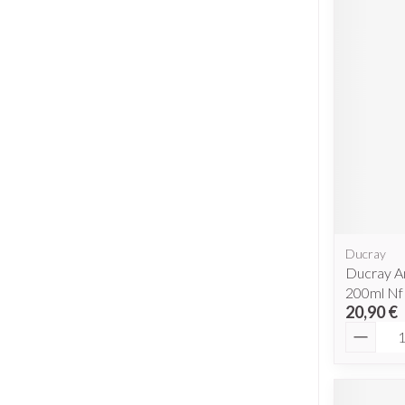
Piluliers et ac
Cheveux
Soins du visag
Taches de pigme
Peau sensible - p
Peau mixte
Peau terne
Afficher plus
Ducray
Ducray An
200ml Nf
20,90 €
Quantit
Ronflement