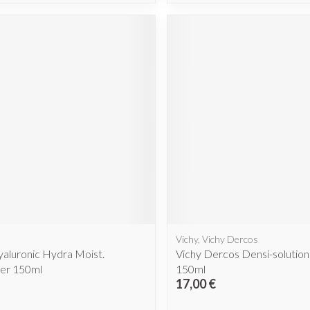
Vichy, Vichy Dercos
yaluronic Hydra Moist.
Vichy Dercos Densi-solutio
ner 150ml
150ml
17,00 €