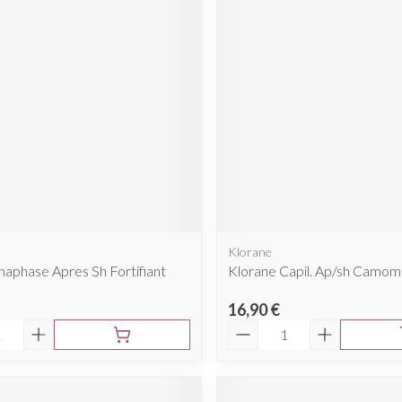
cessoires
Masques chirurgique
e
Compléments
Répulsifs a
nutritionnels
ntation
eau irritée
Klorane
aphase Apres Sh Fortifiant
Klorane Capil. Ap/sh Camomi
16,90 €
é
Quantité
Autobronzants
Rasage