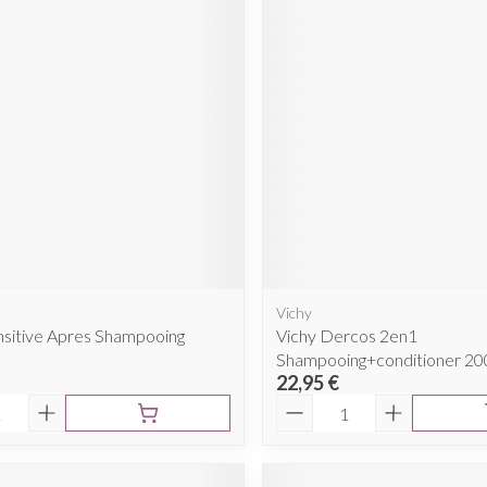
Vichy
nsitive Apres Shampooing
Vichy Dercos 2en1
Shampooing+conditioner 20
22,95 €
é
Quantité