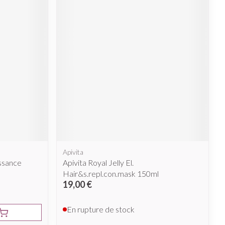
Apivita
issance
Apivita Royal Jelly El.
Hair&s.repl.con.mask 150ml
19,00 €
En rupture de stock