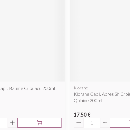
Capil. Baume Cupuacu 200ml
Klorane
Klorane Capil. Apres Sh Cro
Quinine 200ml
17,50 €
é
Quantité