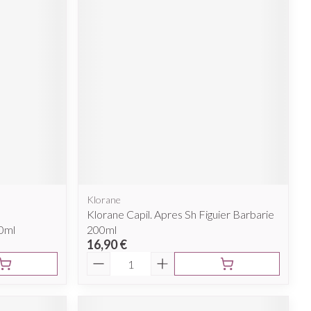
Klorane
Klorane Capil. Apres Sh Figuier Barbarie
0ml
200ml
16,90 €
Quantité