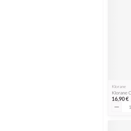
Klorane
Klorane 
16,90 €
Quantit