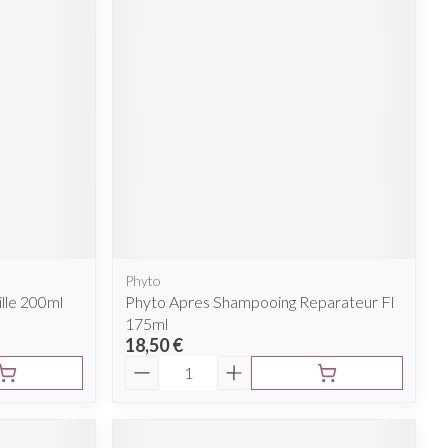
Afficher plus
nti-insectes
Senteur
Phyto
lle 200ml
Phyto Apres Shampooing Reparateur Fl
175ml
18,50 €
Quantité
CBD