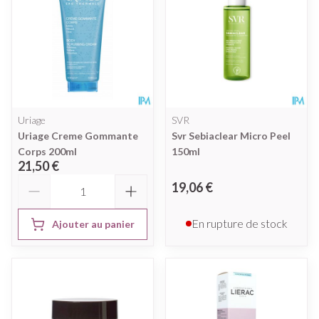
Uriage
SVR
Uriage Creme Gommante
Svr Sebiaclear Micro Peel
Corps 200ml
150ml
21,50 €
Quantité
19,06 €
En rupture de stock
Ajouter au panier