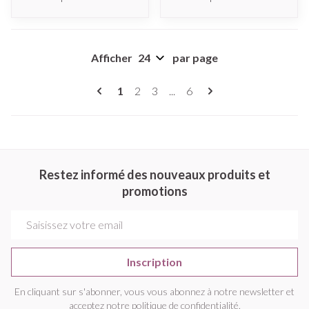
Afficher
par page
Pages
Vous lisez actuellement la page
Page
Page
Page
1
2
3
...
6
Restez informé des nouveaux produits et
promotions
Adresse mail
Inscription
En cliquant sur s'abonner, vous vous abonnez à notre newsletter et
acceptez notre
politique de confidentialité
.