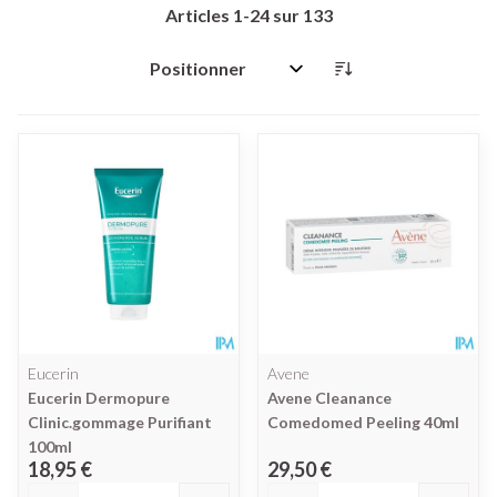
Articles
1
-
24
sur
133
Trier par:
Eucerin
Avene
Eucerin Dermopure
Avene Cleanance
Clinic.gommage Purifiant
Comedomed Peeling 40ml
100ml
18,95 €
29,50 €
Quantité
Quantité