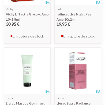
Vichy
Isdin
Vichy Liftactiv Glyco-c Amp
Isdinceutics Night Peel
10x1,8ml
Amp 10x2ml
30,95 €
19,95 €
En rupture de stock
En rupture de stock
Lierac
Lierac
Lierac Masque Gommant
Lierac Supra Radiance