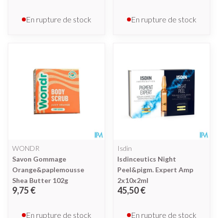
En rupture de stock
En rupture de stock
WONDR
Isdin
Savon Gommage
Isdinceutics Night
Orange&paplemousse
Peel&pigm. Expert Amp
Shea Butter 102g
2x10x2ml
9,75 €
45,50 €
En rupture de stock
En rupture de stock