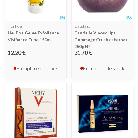
Hei Poa
Caudalie
Hei Poa Gelee Exfoliante
Caudalie Vinosculpt
Vivifiante Tube 150ml
Gommage Crush.cabernet
250g Nf
12,20 €
31,70 €
En rupture de stock
En rupture de stock