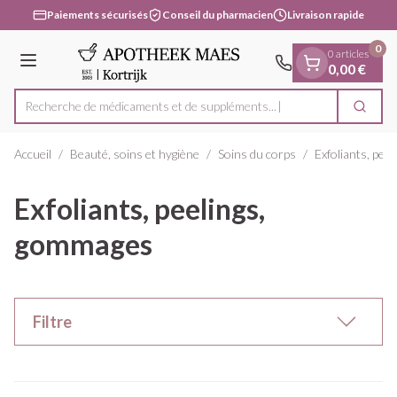
Diapositive 1 de 1
Aller au contenu
Paiements sécurisés
Conseil du pharmacien
Livraison rapide
0
0 articles
Menu
0,00 €
Recherche de médicaments et de supplémen
Cherc
Rechercher
Accueil
/
Beauté, soins et hygiène
/
Soins du corps
/
Exfoliants, pee
Exfoliants, peelings,
gommages
Filtre