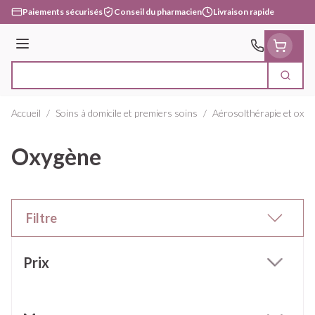
Aller au contenu
Paiements sécurisés
Conseil du pharmacien
Livraison rapide
Menu
Cherc
Rechercher
Accueil
/
Soins à domicile et premiers soins
/
Aérosolthérapie et oxyg
Oxygène
Filtre
Passer à la liste des produits
Prix
filter