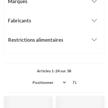
Marques
filter
Fabricants
filter
Restrictions alimentaires
filter
Articles
1
-
24
sur
38
Trier par: