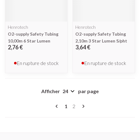
Henrotech
Henrotech
O2-supply Safety Tubing
O2-supply Safety Tubing
10,00m 6 Star Lumen
2,10m 3 Star Lumen S/pht
2,76 €
3,64 €
En rupture de stock
En rupture de stock
Afficher
par page
Pages
Vous lisez actuellement la page
Page
1
2