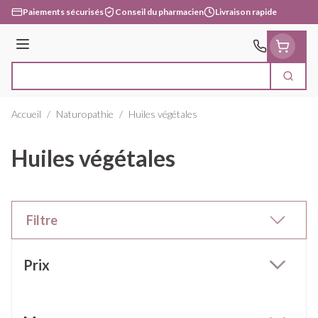
Aller au contenu
Paiements sécurisés
Conseil du pharmacien
Livraison rapide
Menu
Cherc
Rechercher
Accueil
/
Naturopathie
/
Huiles végétales
Huiles végétales
Filtre
Passer à la liste des produits
Prix
filter