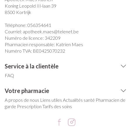
Koning Leopold III-laan 39
8500
Kortrijk
Téléphone:
056354641
Courriel:
apotheek.maes@
telenet.be
Numéro de licence:
342209
Pharmacien responsable:
Katrien Maes
Numéro TVA:
BE0425070232
Service à la clientèle
FAQ
Votre pharmacie
A propos de nous
Liens utiles
Actualités santé
Pharmacien de
garde
Prescription
Tarifs des soins