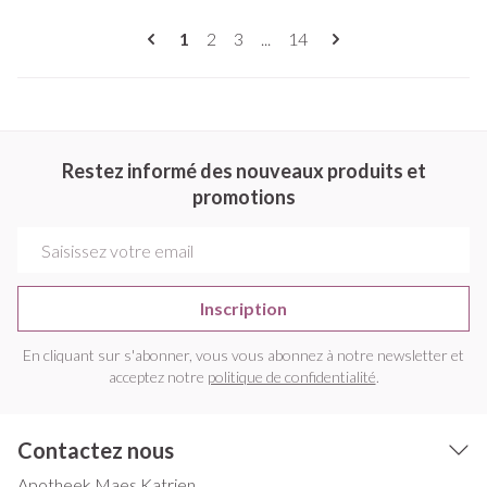
Pages
Vous lisez actuellement la page
Page
Page
Page
1
2
3
...
14
Restez informé des nouveaux produits et
promotions
Adresse mail
Inscription
En cliquant sur s'abonner, vous vous abonnez à notre newsletter et
acceptez notre
politique de confidentialité
.
Contactez nous
Apotheek Maes Katrien