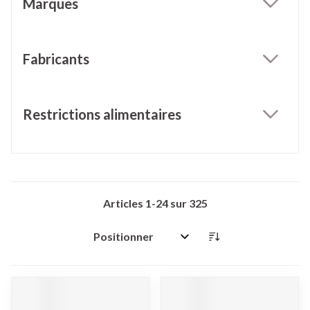
Marques
filter
Fabricants
filter
Restrictions alimentaires
filter
Articles
1
-
24
sur
325
Trier par: