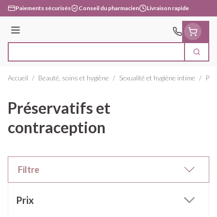
Aller au contenu
Paiements sécurisés
Conseil du pharmacien
Livraison rapide
Menu
Cherc
Rechercher
Accueil
/
Beauté, soins et hygiène
/
Sexualité et hygiène intime
/
Pré
Préservatifs et
contraception
Filtre
Passer à la liste des produits
Prix
filter