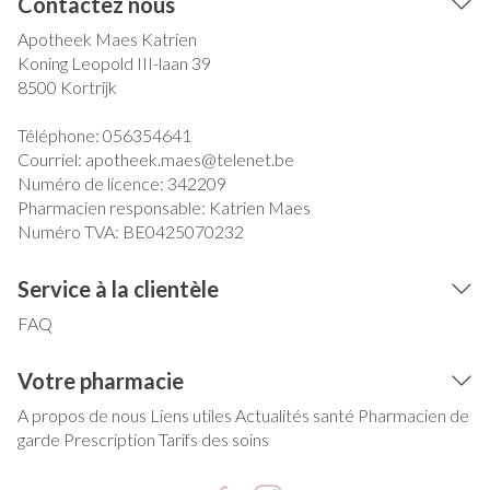
Contactez nous
Apotheek Maes Katrien
Koning Leopold III-laan 39
8500
Kortrijk
Téléphone:
056354641
Courriel:
apotheek.maes@
telenet.be
Numéro de licence:
342209
Pharmacien responsable:
Katrien Maes
Numéro TVA:
BE0425070232
Service à la clientèle
FAQ
Votre pharmacie
A propos de nous
Liens utiles
Actualités santé
Pharmacien de
garde
Prescription
Tarifs des soins