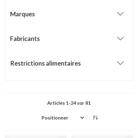
Marques
filter
Fabricants
filter
Restrictions alimentaires
filter
Articles
1
-
24
sur
81
Trier par: