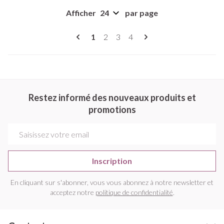
Afficher
par page
Pages
Vous lisez actuellement la page
Page
Page
Page
1
2
3
4
Restez informé des nouveaux produits et
promotions
Adresse mail
Inscription
En cliquant sur s'abonner, vous vous abonnez à notre newsletter et
acceptez notre
politique de confidentialité
.