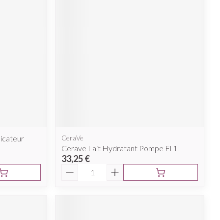
licateur
CeraVe
Cerave Lait Hydratant Pompe Fl 1l
33,25 €
Quantité