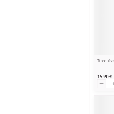
Piluliers et ac
Cheveux
Soins du visag
Taches de pigme
Peau sensible - p
Peau mixte
Transpira
Peau terne
Afficher plus
15,90 €
Quantit
Ronflement