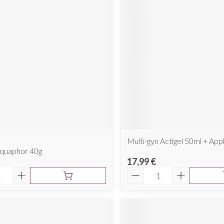
Multi-gyn Actigel 50ml + App
Aquaphor 40g
17,99 €
é
Quantité