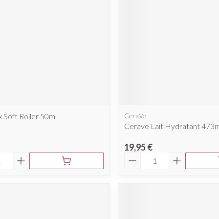
cessoires
Masques chirurgique
e
Compléments
Répulsifs a
nutritionnels
ntation
eau irritée
x Soft Roller 50ml
CeraVe
Cerave Lait Hydratant 473m
19,95 €
é
Quantité
Autobronzants
Rasage