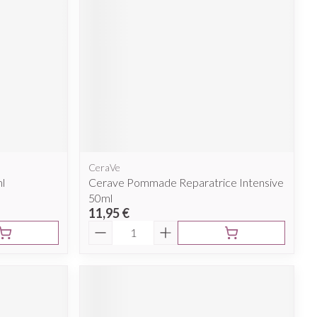
Afficher plus
nti-insectes
Senteur
CeraVe
l
Cerave Pommade Reparatrice Intensive
50ml
11,95 €
Quantité
CBD