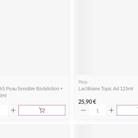
Pileje
h5 Peau Sensible Bodylotion +
Lactibiane Topic Ad 125ml
0ml
25,90 €
é
Quantité