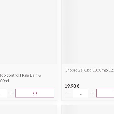
Chobix Gel Cbd 1000mgx12
topicontrol Huile Bain &
400ml
19,90 €
é
Quantité