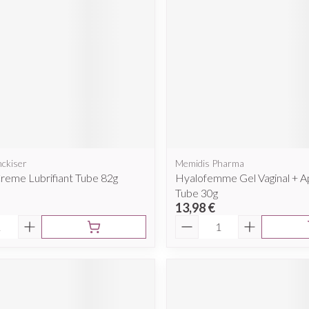
cessoires
Masques chirurgique
e
Compléments
Répulsifs a
nutritionnels
ntation
eau irritée
nckiser
Memidis Pharma
Creme Lubrifiant Tube 82g
Hyalofemme Gel Vaginal + A
Tube 30g
13,98 €
é
Quantité
Autobronzants
Rasage