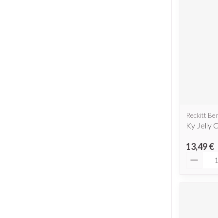
Piluliers et ac
Cheveux
Soins du visag
Taches de pigme
Peau sensible - p
Peau mixte
Reckitt Be
Peau terne
Ky Jelly 
Afficher plus
13,49 €
Quantit
Ronflement