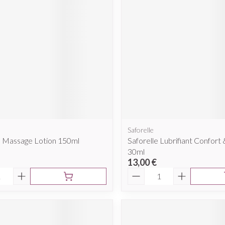
Saforelle
m Massage Lotion 150ml
Saforelle Lubrifiant Confort &
30ml
13,00 €
é
Quantité