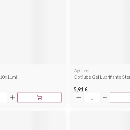
Optilube
 10x11ml
Optilube Gel Lubrifiante Ste
5,91 €
é
Quantité