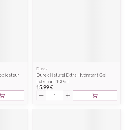
Afficher plus
nti-insectes
Senteur
Durex
pplicateur
Durex Naturel Extra Hydratant Gel
Lubrifiant 100ml
15,99 €
Quantité
CBD