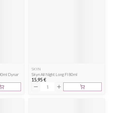
SKYN
30ml Dynar
Skyn All Night Long Fl 80ml
15,95 €
Quantité