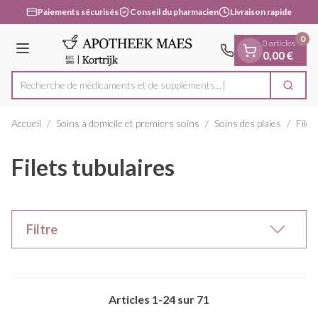
Diapositive 1 de 1
Aller au contenu
Paiements sécurisés
Conseil du pharmacien
Livraison rapide
0
0 articles
Menu
0,00 €
Recherche de médicaments et
Cherc
Rechercher
Accueil
/
Soins à domicile et premiers soins
/
Soins des plaies
/
Filet
Filets tubulaires
Filtre
Articles
1
-
24
sur
71