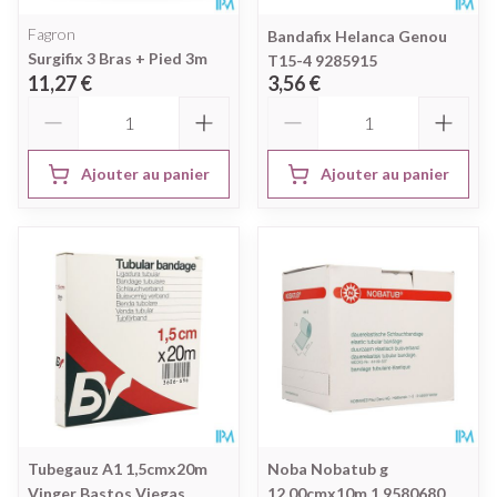
Fagron
Bandafix Helanca Genou
Surgifix 3 Bras + Pied 3m
T15-4 9285915
11,27 €
3,56 €
Quantité
Quantité
Ajouter au panier
Ajouter au panier
Tubegauz A1 1,5cmx20m
Noba Nobatub g
Vinger Bastos Viegas
12,00cmx10m 1 9580680