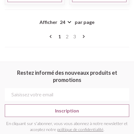
Afficher
par page
Pages
Vous lisez actuellement la page
Page
Page
1
2
3
Restez informé des nouveaux produits et
promotions
Adresse mail
Inscription
En cliquant sur s'abonner, vous vous abonnez à notre newsletter et
acceptez notre
politique de confidentialité
.