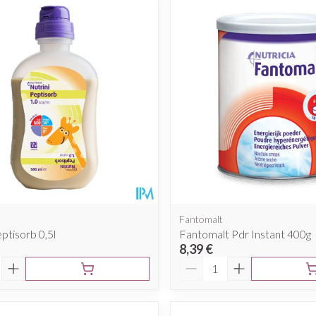
Massage
Ombres à paupières
Minceur
Homeopath
Afficher plus
Afficher plus
cessoires
Masques chirurgique
e
Compléments
Répulsifs a
nutritionnels
ntation
eau irritée
Fantomalt
ptisorb 0,5l
Fantomalt Pdr Instant 400g
8,39 €
é
Quantité
Autobronzants
Rasage