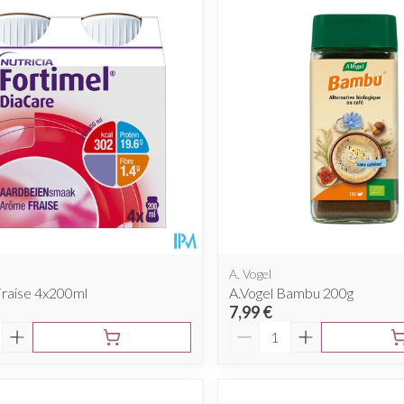
A. Vogel
Fraise 4x200ml
A.Vogel Bambu 200g
7,99 €
é
Quantité