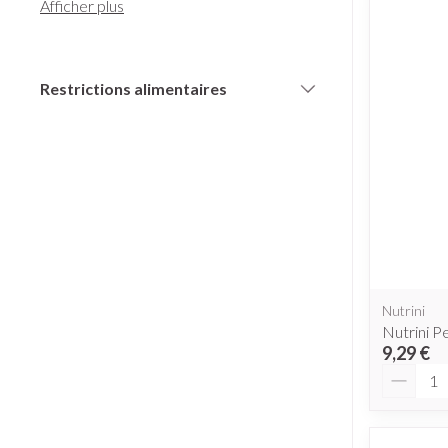
Afficher plus
Diagnostiques
Piluliers et ac
Restrictions alimentaires
Cheveux
filter
Soins du visag
Taches de pigme
Peau sensible - p
Peau mixte
Peau terne
Nutrini
Afficher plus
Nutrini Pe
9,29 €
Quantit
Ronflement