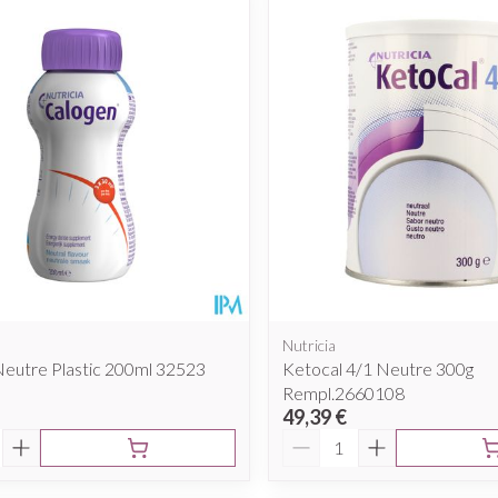
Nutricia
Neutre Plastic 200ml 32523
Ketocal 4/1 Neutre 300g
Rempl.2660108
49,39 €
é
Quantité