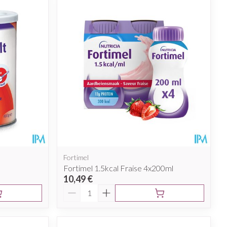
ie
Médications diverses
Yeux
Afficher plus
nti-insectes
Senteur
Fortimel
Fortimel 1.5kcal Fraise 4x200ml
10,49 €
Quantité
CBD