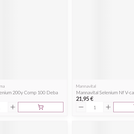
rma
Mannavital
lenium 200y Comp 100 Deba
Mannavital Selenium Nf V-c
21,95 €
é
Quantité