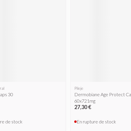
ral
Pileje
Caps 30
Dermobiane Age Protect C
60x721mg
27,30 €
re de stock
En rupture de stock