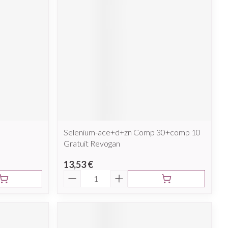
Afficher plus
nti-insectes
Senteur
Selenium-ace+d+zn Comp 30+comp 10
Gratuit Revogan
13,53 €
Quantité
CBD