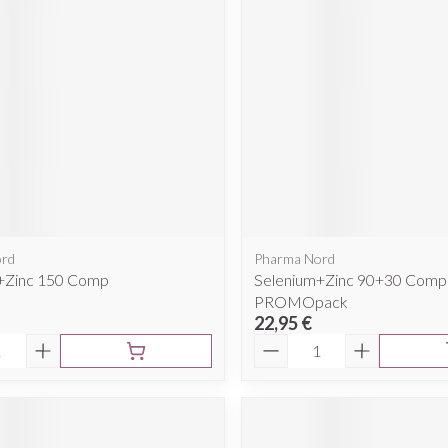
cessoires
Masques chirurgique
e
Compléments
Répulsifs a
nutritionnels
ntation
eau irritée
ord
Pharma Nord
+Zinc 150 Comp
Selenium+Zinc 90+30 Comp
PROMOpack
22,95 €
é
Quantité
Autobronzants
Rasage