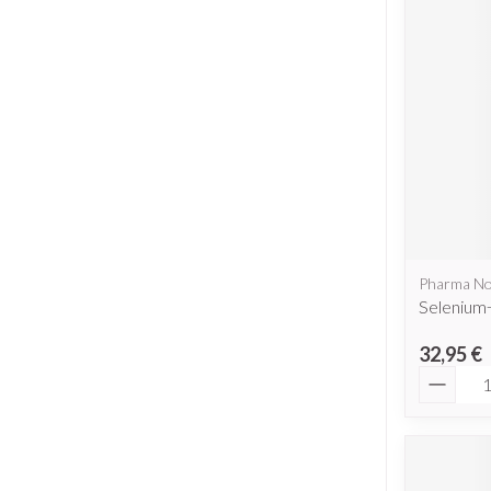
Piluliers et ac
Cheveux
Soins du visag
Taches de pigme
Peau sensible - p
Peau mixte
Peau terne
Pharma N
Selenium
Afficher plus
32,95 €
Quantit
Ronflement