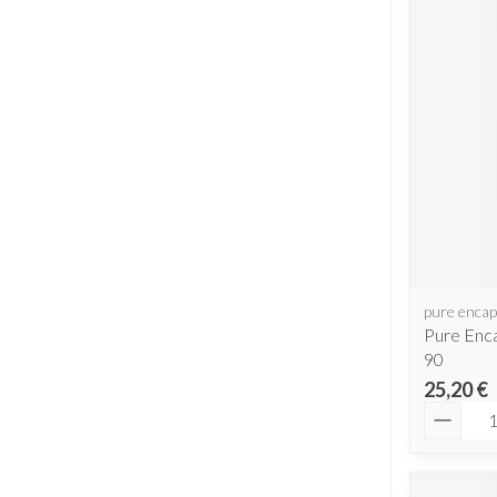
pure encap
Pure Enca
90
25,20 €
Quantit