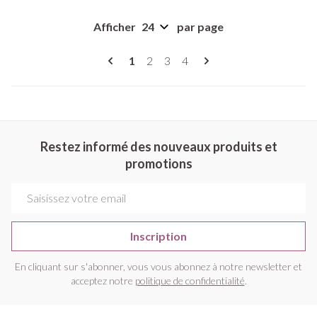
Afficher
par page
Pages
Vous lisez actuellement la page
Page
Page
Page
1
2
3
4
Restez informé des nouveaux produits et
promotions
Adresse mail
Inscription
En cliquant sur s'abonner, vous vous abonnez à notre newsletter et
acceptez notre
politique de confidentialité
.