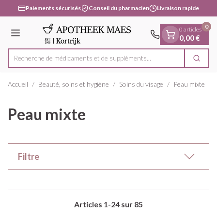
Diapositive 1 de 1
Aller au contenu
Paiements sécurisés
Conseil du pharmacien
Livraison rapide
0
0 articles
Menu
0,00 €
Recherche de médicaments et de supp
Cherc
Rechercher
Accueil
/
Beauté, soins et hygiène
/
Soins du visage
/
Peau mixte
Peau mixte
Filtre
Articles
1
-
24
sur
85