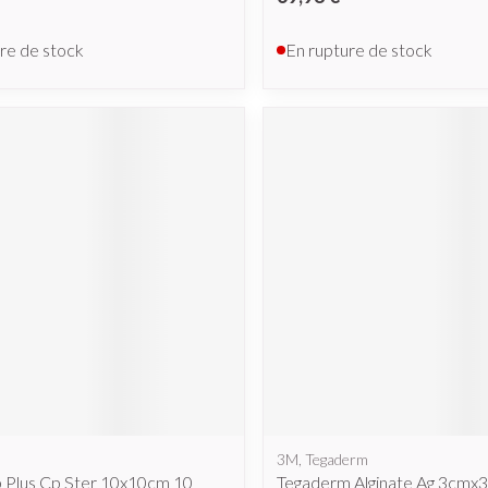
re de stock
En rupture de stock
3M, Tegaderm
b Plus Cp Ster 10x10cm 10
Tegaderm Alginate Ag 3cmx