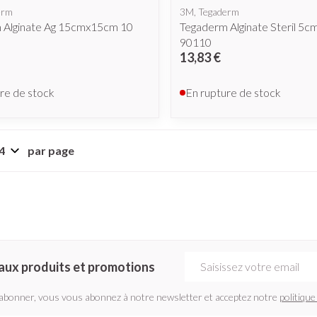
erm
3M, Tegaderm
 Alginate Ag 15cmx15cm 10
Tegaderm Alginate Steril 5c
90110
13,83 €
re de stock
En rupture de stock
par page
Adresse mail
aux produits et promotions
'abonner, vous vous abonnez à notre newsletter et acceptez notre
politique