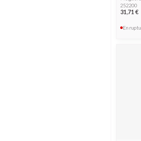
252200
31,71 €
En ruptu