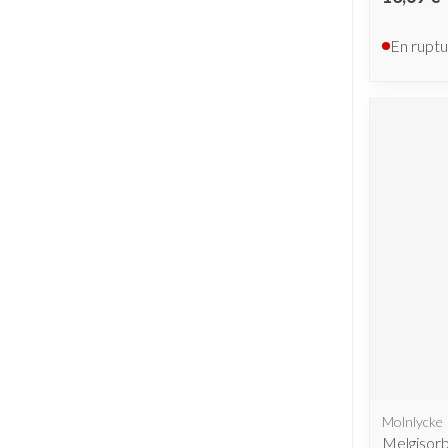
En ruptu
Molnlycke
Melgisor