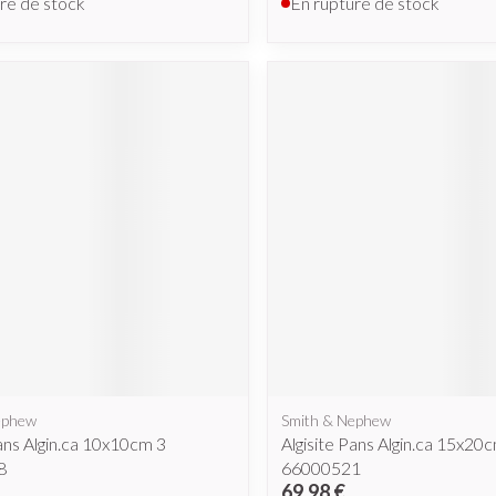
re de stock
En rupture de stock
ephew
Smith & Nephew
Pans Algin.ca 10x10cm 3
Algisite Pans Algin.ca 15x20
8
66000521
69,98 €