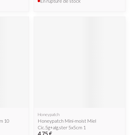
En rupture de stock
Honeypatch
cm 10
Honeypatch Mini-moist Miel
Cic.5g+alg.ster 5x5cm 1
4,75 €