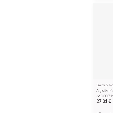
Piluliers et ac
Cheveux
Soins du visag
Taches de pigme
Peau sensible - p
Peau mixte
Peau terne
Afficher plus
Smith & N
Algisite 
Ronflement
6600071
27,01 €