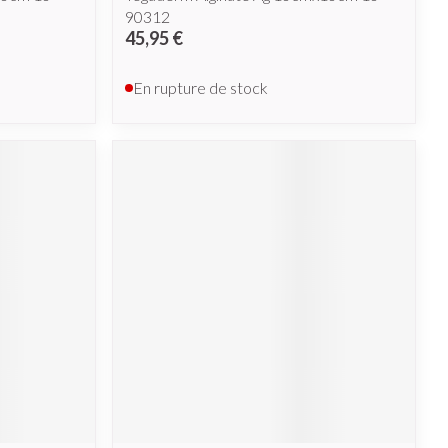
90312
45,95 €
En rupture de stock