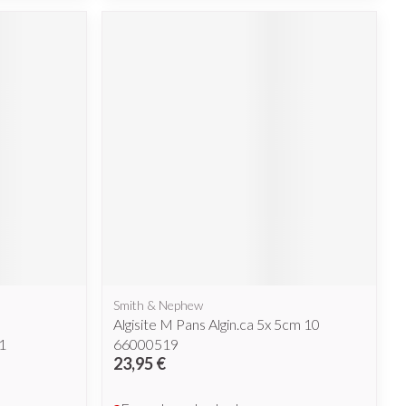
Afficher plus
nti-insectes
Senteur
Smith & Nephew
Algisite M Pans Algin.ca 5x 5cm 10
CBD
1
66000519
23,95 €