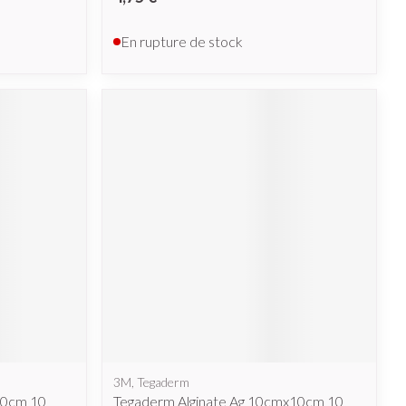
En rupture de stock
3M, Tegaderm
30cm 10
Tegaderm Alginate Ag 10cmx10cm 10