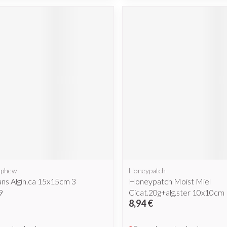
cessoires
Masques chirurgique
e
Compléments
Répulsifs a
nutritionnels
ntation
eau irritée
ephew
Honeypatch
Pans Algin.ca 15x15cm 3
Honeypatch Moist Miel
Autobronzants
Rasage
9
Cicat.20g+alg.ster 10x10cm 
8,94 €