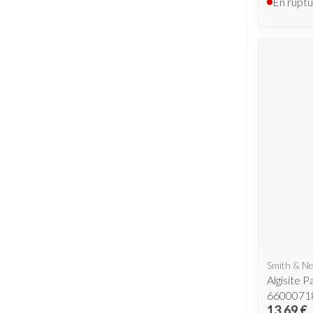
En ruptu
Smith & N
Algisite 
6600071
13,69 €