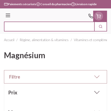
Aller au contenu
Paiements sécurisés
Conseil du pharmacien
Livraison rapide
Menu
Cherc
Rechercher
Accueil
/
Régime, alimentation & vitamines
/
Vitamines et complément
Magnésium
Filtre
Passer à la liste des produits
Prix
filter