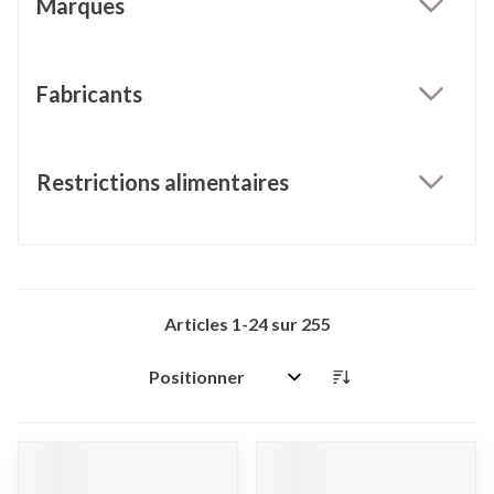
Marques
filter
Fabricants
filter
Restrictions alimentaires
filter
Articles
1
-
24
sur
255
Trier par: