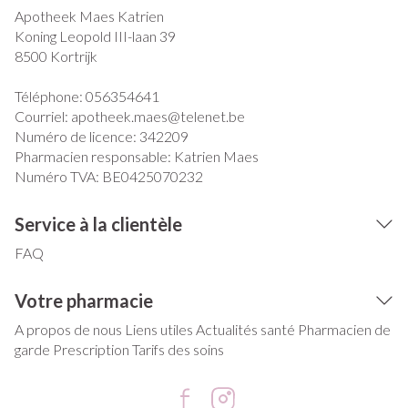
Apotheek Maes Katrien
Koning Leopold III-laan 39
8500
Kortrijk
Téléphone:
056354641
Courriel:
apotheek.maes@
telenet.be
Numéro de licence:
342209
Pharmacien responsable:
Katrien Maes
Numéro TVA:
BE0425070232
Service à la clientèle
FAQ
Votre pharmacie
A propos de nous
Liens utiles
Actualités santé
Pharmacien de
garde
Prescription
Tarifs des soins