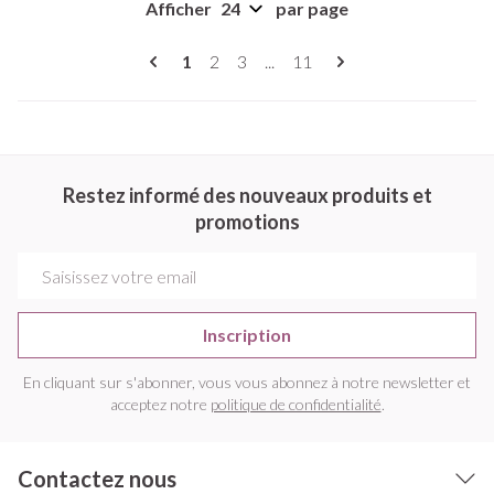
Afficher
par page
Pages
Vous lisez actuellement la page
Page
Page
Page
1
2
3
...
11
Restez informé des nouveaux produits et
promotions
Adresse mail
Inscription
En cliquant sur s'abonner, vous vous abonnez à notre newsletter et
acceptez notre
politique de confidentialité
.
Contactez nous