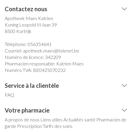
Contactez nous
Apotheek Maes Katrien
Koning Leopold III-laan 39
8500
Kortrijk
Téléphone:
056354641
Courriel:
apotheek.maes@
telenet.be
Numéro de licence:
342209
Pharmacien responsable:
Katrien Maes
Numéro TVA:
BE0425070232
Service à la clientèle
FAQ
Votre pharmacie
A propos de nous
Liens utiles
Actualités santé
Pharmacien de
garde
Prescription
Tarifs des soins