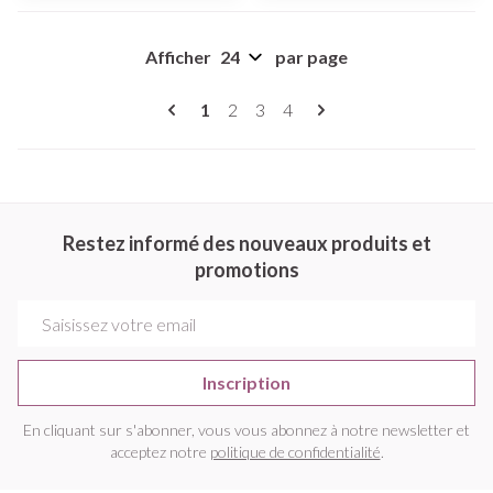
Afficher
par page
Pages
Vous lisez actuellement la page
Page
Page
Page
1
2
3
4
Restez informé des nouveaux produits et
promotions
Adresse mail
Inscription
En cliquant sur s'abonner, vous vous abonnez à notre newsletter et
acceptez notre
politique de confidentialité
.