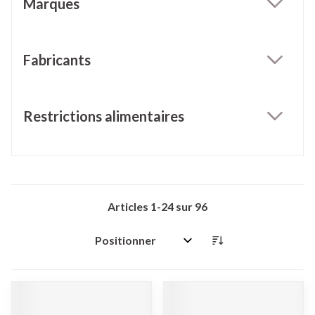
Marques
filter
Fabricants
filter
Restrictions alimentaires
filter
Articles
1
-
24
sur
96
Trier par: