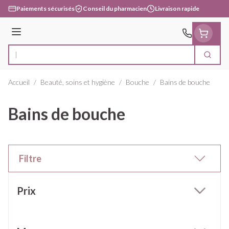
Aller au contenu
Paiements sécurisés
Conseil du pharmacien
Livraison rapide
Menu
Cherc
Rechercher
Accueil
/
Beauté, soins et hygiène
/
Bouche
/
Bains de bouche
Bains de bouche
Filtre
Passer à la liste des produits
Prix
filter