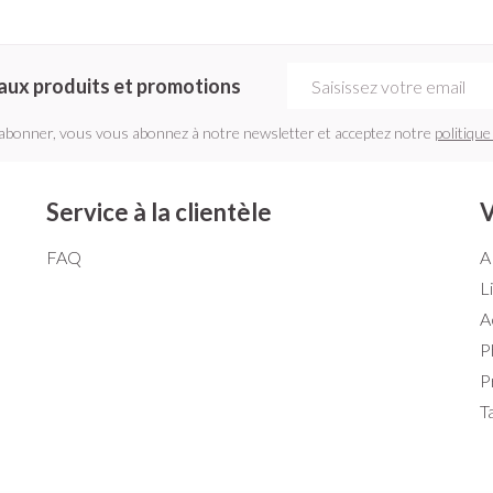
Adresse mail
aux produits et promotions
'abonner, vous vous abonnez à notre newsletter et acceptez notre
politique
Service à la clientèle
V
FAQ
A
L
A
P
P
T