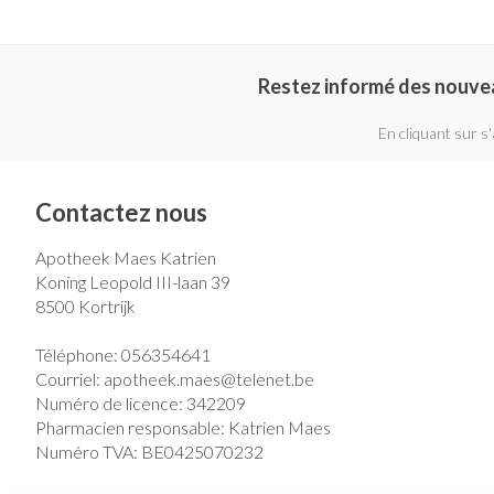
Restez informé des nouve
En cliquant sur s
Contactez nous
Apotheek Maes Katrien
Koning Leopold III-laan 39
8500
Kortrijk
Téléphone:
056354641
Courriel:
apotheek.maes@
telenet.be
Numéro de licence:
342209
Pharmacien responsable:
Katrien Maes
Numéro TVA:
BE0425070232