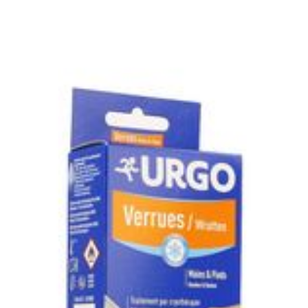
Quantité Du Paquet
2
Minceur
Homeopath
Si la verrue ne disparait pas, le traitement peut être
Afficher plus
Afficher plus
minimum entre chaque traitement.
Préservation
Température ambiante (15°
cessoires
Masques chirurgique
Si la verrue n'a toujours pas disparu après la quatrièm
e
Compléments
Répulsifs a
nutritionnels
ntation
eau irritée
Autobronzants
Rasage