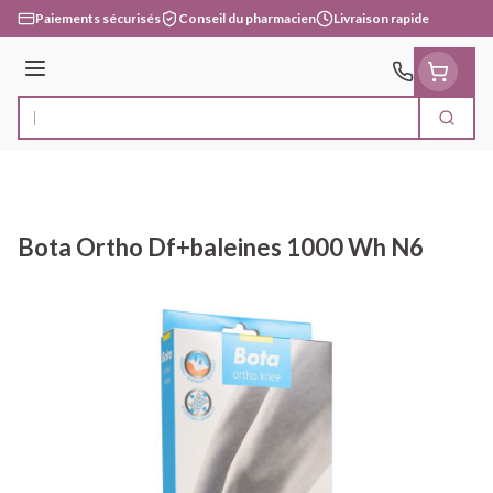
Aller au contenu
Paiements sécurisés
Conseil du pharmacien
Livraison rapide
Menu
Cherc
Rechercher
Bota Ortho Df+baleines 1000 Wh N6