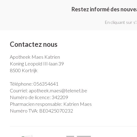
Restez informé des nouve
En cliquant sur s
Contactez nous
Apotheek Maes Katrien
Koning Leopold III-laan 39
8500
Kortrijk
Téléphone:
056354641
Courriel:
apotheek.maes@
telenet.be
Numéro de licence:
342209
Pharmacien responsable:
Katrien Maes
Numéro TVA:
BE0425070232