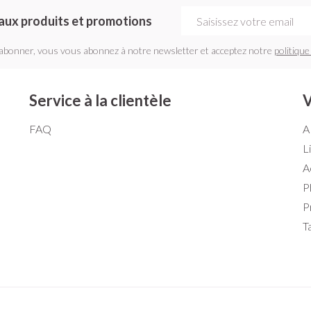
Adresse mail
aux produits et promotions
'abonner, vous vous abonnez à notre newsletter et acceptez notre
politique
Service à la clientèle
V
FAQ
A
L
A
P
P
T