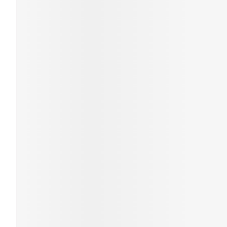
Piluliers et ac
Cheveux
Soins du visag
Taches de pigme
Peau sensible - p
Peau mixte
Peau terne
Afficher plus
Ronflement