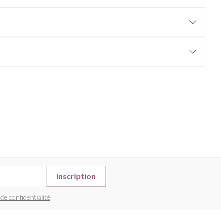
Afficher plus
nti-insectes
Senteur
Inscription
CBD
 de confidentialité
.