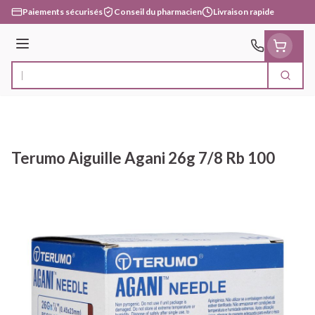
Aller au contenu
Paiements sécurisés
Conseil du pharmacien
Livraison rapide
Menu
Cherc
Rechercher
Terumo Aiguille Agani 26g 7/8 Rb 100