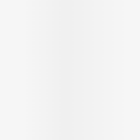
cessoires
Masques chirurgique
e
Compléments
Répulsifs a
nutritionnels
ntation
eau irritée
Autobronzants
Rasage