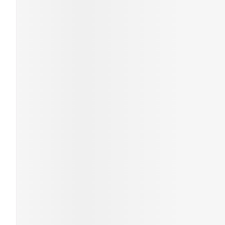
Piluliers et ac
Cheveux
Soins du visag
Taches de pigme
Peau sensible - p
Peau mixte
Peau terne
Afficher plus
Ronflement