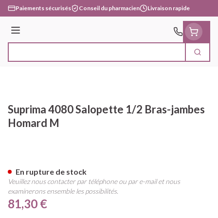
Aller au contenu
Paiements sécurisés
Conseil du pharmacien
Livraison rapide
Menu
Cherc
Rechercher
Suprima 4080 Salopette 1/2 Bras-jambes
Homard M
Suprima 4080 Salopette 1/2 
En rupture de stock
Veuillez nous contacter par téléphone ou par e-mail et nous
examinerons ensemble les possibilités.
81,30 €