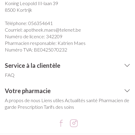
Koning Leopold III-laan 39
8500
Kortrijk
Téléphone:
056354641
Courriel:
apotheek.maes@
telenet.be
Numéro de licence:
342209
Pharmacien responsable:
Katrien Maes
Numéro TVA:
BE0425070232
Service à la clientèle
FAQ
Votre pharmacie
A propos de nous
Liens utiles
Actualités santé
Pharmacien de
garde
Prescription
Tarifs des soins