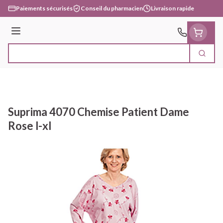
Aller au contenu
Paiements sécurisés
Conseil du pharmacien
Livraison rapide
Menu
Cherc
Rechercher
Suprima 4070 Chemise Patient Dame
Rose l-xl