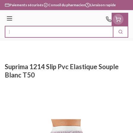
Aller au contenu
Paiements sécurisés
Conseil du pharmacien
Livraison rapide
Menu
Cherc
Rechercher
Suprima 1214 Slip Pvc Elastique Souple
Blanc T50