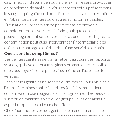
cas, l’infection disparaît en outre d’elle-même sans provoquer
de problèmes de santé. Le virus reste toutefois présent dans
le sang, ce qui signifie qu’il peut être transmis à d’autres même
en l’absence de verrues ou d’autres symptômes visibles.
L’utilisation du préservatif ne permet pas de prévenir
complètement les verrues génitales, puisque celles-ci
peuvent également se trouver dans la zone non protégée. La
contamination peut aussi intervenir par l’intermédiaire des
doigts ou le partage d’objets tels qu’une serviette de bain.
Quels sont les symptômes ?
Les verrues génitales se transmettent au cours des rapports
sexuels, qu’ils soient oraux, vaginaux ou anaux. Il est possible
que vous soyez infecté par le virus même en l’absence de
verrues.
Les verrues génitales ne sont en outre pas toujours visibles à
l’œil nu. Certaines sont très petites (de 1 à 5 mm) et leur
couleur va du rose rougeâtre au blanc grisâtre. Elles peuvent
survenir de manière isolée ou en groupe ; elles ont alors un
aspect rappelant celui d’un chou-fleur.
Chez l’homme, les verrues génitales se rencontrent sur le
pénis, à l’extrémité de l’urètre, sur les testicules, dans le pli de