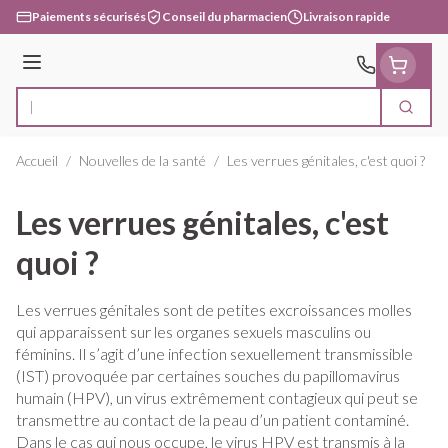
Aller au contenu
Paiements sécurisés
Conseil du pharmacien
Livraison rapide
Menu
Cherc
Rechercher
Accueil
/
Nouvelles de la santé
/
Les verrues génitales, c'est quoi ?
Les verrues génitales, c'est
quoi ?
Les verrues génitales sont de petites excroissances molles
qui apparaissent sur les organes sexuels masculins ou
féminins. Il s’agit d’une infection sexuellement transmissible
(IST) provoquée par certaines souches du papillomavirus
humain (HPV), un virus extrêmement contagieux qui peut se
transmettre au contact de la peau d’un patient contaminé.
Dans le cas qui nous occupe, le virus HPV est transmis à la