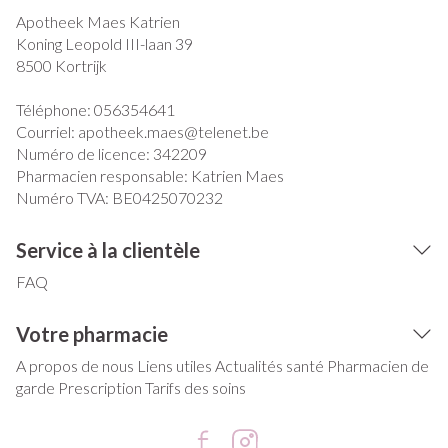
Apotheek Maes Katrien
Koning Leopold III-laan 39
8500
Kortrijk
Téléphone:
056354641
Courriel:
apotheek.maes@
telenet.be
Numéro de licence:
342209
Pharmacien responsable:
Katrien Maes
Numéro TVA:
BE0425070232
Service à la clientèle
FAQ
Votre pharmacie
A propos de nous
Liens utiles
Actualités santé
Pharmacien de
garde
Prescription
Tarifs des soins