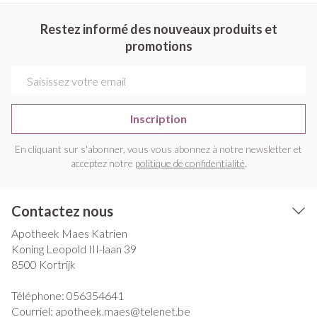
Restez informé des nouveaux produits et
promotions
Adresse mail
Inscription
En cliquant sur s'abonner, vous vous abonnez à notre newsletter et
acceptez notre
politique de confidentialité
.
Contactez nous
Apotheek Maes Katrien
Koning Leopold III-laan 39
8500
Kortrijk
Téléphone:
056354641
Courriel:
apotheek.maes@
telenet.be