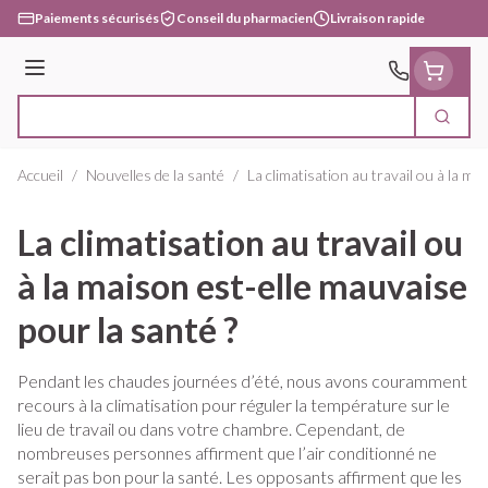
Aller au contenu
Paiements sécurisés
Conseil du pharmacien
Livraison rapide
Menu
Cherc
Rechercher
Accueil
/
Nouvelles de la santé
/
La climatisation au travail ou à la ma
La climatisation au travail ou
à la maison est-elle mauvaise
pour la santé ?
Pendant les chaudes journées d’été, nous avons couramment
recours à la climatisation pour réguler la température sur le
lieu de travail ou dans votre chambre. Cependant, de
nombreuses personnes affirment que l’air conditionné ne
serait pas bon pour la santé. Les opposants affirment que les