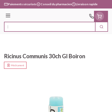
Aller au contenu
Paiements sécurisés
Conseil du pharmacien
Livraison rapide
Menu
Cherc
Rechercher
Ricinus Communis 30ch Gl Boiron
Médicament