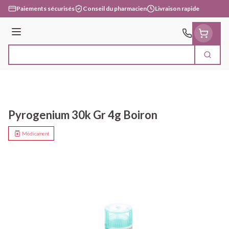
Aller au contenu
Paiements sécurisés
Conseil du pharmacien
Livraison rapide
Menu
Cherc
Rechercher
Pyrogenium 30k Gr 4g Boiron
Médicament