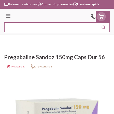
Aller au contenu
Paiements sécurisés
Conseil du pharmacien
Livraison rapide
Menu
Cherc
Rechercher
Pregabaline Sandoz 150mg Caps Dur 56
Médicament
Sur prescription