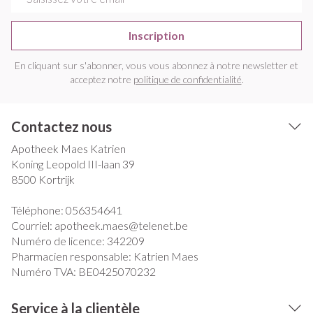
Inscription
En cliquant sur s'abonner, vous vous abonnez à notre newsletter et
acceptez notre
politique de confidentialité
.
Contactez nous
Apotheek Maes Katrien
Koning Leopold III-laan 39
8500
Kortrijk
Téléphone:
056354641
Courriel:
apotheek.maes@
telenet.be
Numéro de licence:
342209
Pharmacien responsable:
Katrien Maes
Numéro TVA:
BE0425070232
Service à la clientèle